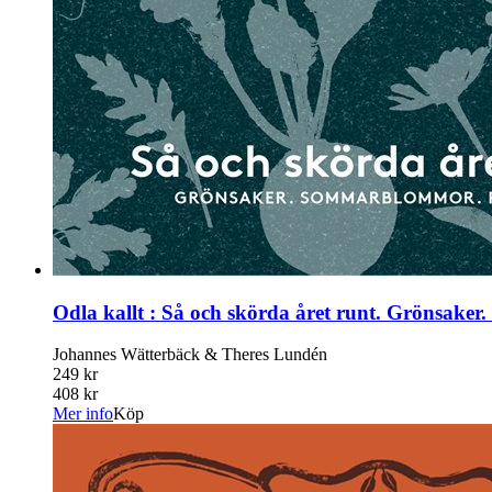
Odla kallt : Så och skörda året runt. Grönsak
Johannes Wätterbäck & Theres Lundén
249 kr
408 kr
Mer info
Köp