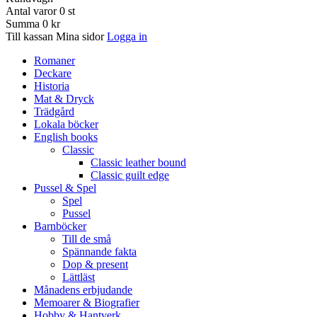
Antal varor
0
st
Summa
0 kr
Till kassan
Mina sidor
Logga in
Romaner
Deckare
Historia
Mat & Dryck
Trädgård
Lokala böcker
English books
Classic
Classic leather bound
Classic guilt edge
Pussel & Spel
Spel
Pussel
Barnböcker
Till de små
Spännande fakta
Dop & present
Lättläst
Månadens erbjudande
Memoarer & Biografier
Hobby & Hantverk