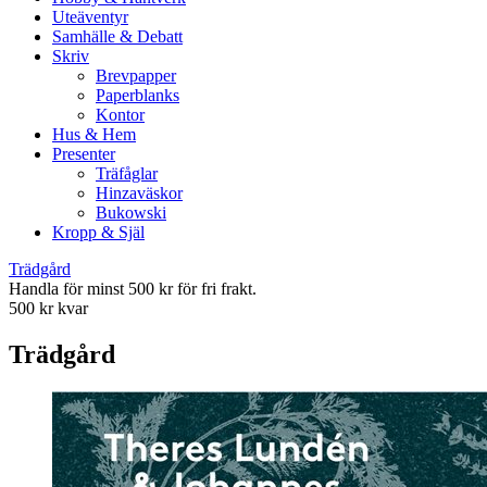
Uteäventyr
Samhälle & Debatt
Skriv
Brevpapper
Paperblanks
Kontor
Hus & Hem
Presenter
Träfåglar
Hinzaväskor
Bukowski
Kropp & Själ
Trädgård
Handla för minst 500 kr för fri frakt.
500 kr kvar
Trädgård