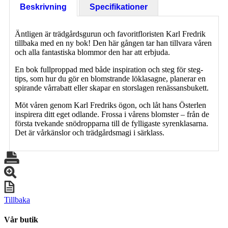
Beskrivning
Specifikationer
Äntligen är trädgårdsgurun och favoritfloristen Karl Fredrik
tillbaka med en ny bok! Den här gången tar han tillvara våren
och alla fantastiska blommor den har att erbjuda.
En bok fullproppad med både inspiration och steg för steg-
tips, som hur du gör en blomstrande löklasagne, planerar en
spirande vårrabatt eller skapar en storslagen renässansbukett.
Möt våren genom Karl Fredriks ögon, och låt hans Österlen
inspirera ditt eget odlande. Frossa i vårens blomster – från de
första tvekande snödropparna till de fylligaste syrenklasarna.
Det är vårkänslor och trädgårdsmagi i särklass.
Tillbaka
Vår butik