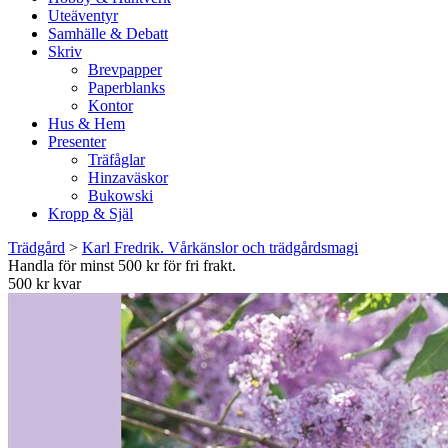
Uteäventyr
Samhälle & Debatt
Skriv
Brevpapper
Paperblanks
Kontor
Hus & Hem
Presenter
Träfåglar
Hinzaväskor
Bukowski
Kropp & Själ
Trädgård
>
Karl Fredrik. Vårkänslor och trädgårdsmagi
Handla för minst 500 kr för fri frakt.
500 kr kvar