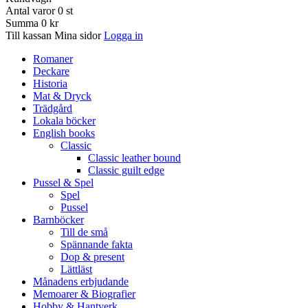
Antal varor
0
st
Summa
0 kr
Till kassan
Mina sidor
Logga in
Romaner
Deckare
Historia
Mat & Dryck
Trädgård
Lokala böcker
English books
Classic
Classic leather bound
Classic guilt edge
Pussel & Spel
Spel
Pussel
Barnböcker
Till de små
Spännande fakta
Dop & present
Lättläst
Månadens erbjudande
Memoarer & Biografier
Hobby & Hantverk