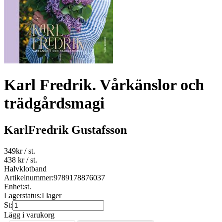
Karl Fredrik. Vårkänslor och
trädgårdsmagi
KarlFredrik Gustafsson
349
kr
/ st.
438 kr
/ st.
Halvklotband
Artikelnummer:
9789178876037
Enhet:
st.
Lagerstatus:
I lager
St:
Lägg i varukorg