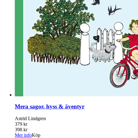
Mera sagor, hyss & äventyr
Astrid Lindgren
379 kr
398 kr
Mer info
Köp