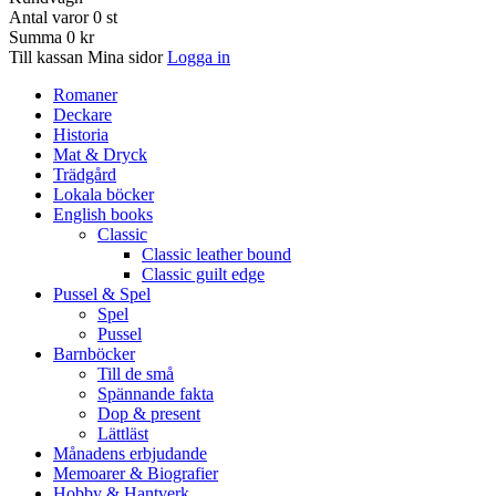
Antal varor
0
st
Summa
0 kr
Till kassan
Mina sidor
Logga in
Romaner
Deckare
Historia
Mat & Dryck
Trädgård
Lokala böcker
English books
Classic
Classic leather bound
Classic guilt edge
Pussel & Spel
Spel
Pussel
Barnböcker
Till de små
Spännande fakta
Dop & present
Lättläst
Månadens erbjudande
Memoarer & Biografier
Hobby & Hantverk