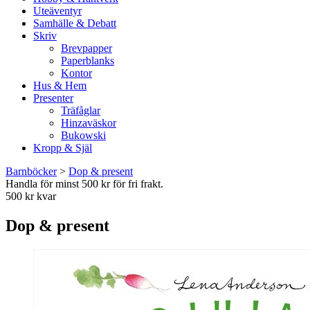
Uteäventyr
Samhälle & Debatt
Skriv
Brevpapper
Paperblanks
Kontor
Hus & Hem
Presenter
Träfåglar
Hinzaväskor
Bukowski
Kropp & Själ
Barnböcker
>
Dop & present
Handla för minst 500 kr för fri frakt.
500 kr kvar
Dop & present