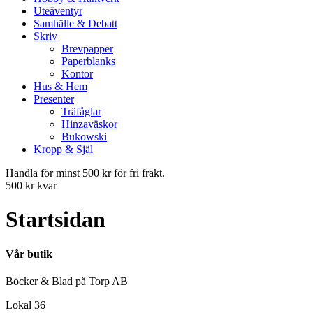
Uteäventyr
Samhälle & Debatt
Skriv
Brevpapper
Paperblanks
Kontor
Hus & Hem
Presenter
Träfåglar
Hinzaväskor
Bukowski
Kropp & Själ
Handla för minst 500 kr för fri frakt.
500 kr kvar
Startsidan
Vår butik
Böcker & Blad på Torp AB
Lokal 36