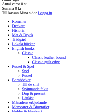
Antal varor
0
st
Summa
0 kr
Till kassan
Mina sidor
Logga in
Romaner
Deckare
Historia
Mat & Dryck
Trädgård
Lokala böcker
English books
Classic
Classic leather bound
Classic guilt edge
Pussel & Spel
Spel
Pussel
Barnböcker
Till de små
Spännande fakta
Dop & present
Lättläst
Månadens erbjudande
Memoarer & Biografier
Hobby & Hantverk