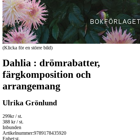
(Klicka för en större bild)
Dahlia : drömrabatter,
färgkomposition och
arrangemang
Ulrika Grönlund
299
kr
/ st.
388 kr
/ st.
Inbunden
Artikelnummer:
9789178435920
Enhet:
st.