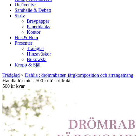
Uteäventyr
Samhälle & Debatt
Skriv
Brevpapper
Paperblanks
Kontor
Hus & Hem
Presenter
Träfåglar
Hinzaväskor
Bukowski
Kropp & Själ
Trädgård
>
Dahlia : drömrabatter, färgkomposition och arrangemang
Handla för minst 500 kr för fri frakt.
500 kr kvar