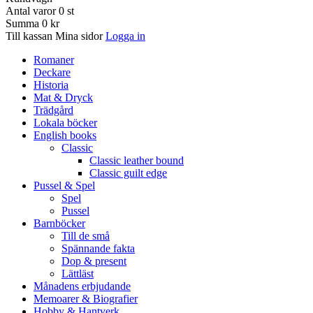
Antal varor
0
st
Summa
0 kr
Till kassan
Mina sidor
Logga in
Romaner
Deckare
Historia
Mat & Dryck
Trädgård
Lokala böcker
English books
Classic
Classic leather bound
Classic guilt edge
Pussel & Spel
Spel
Pussel
Barnböcker
Till de små
Spännande fakta
Dop & present
Lättläst
Månadens erbjudande
Memoarer & Biografier
Hobby & Hantverk