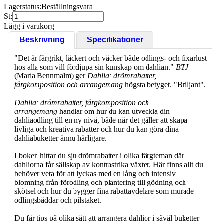
Lagerstatus:
Beställningsvara
St:
Lägg i varukorg
Beskrivning
Specifikationer
"Det är färgrikt, läckert och väcker både odlings- och fixarlust
hos alla som vill fördjupa sin kunskap om dahlian."
BTJ
(Maria Bennmalm) ger
Dahlia: drömrabatter,
färgkomposition och arrangemang
högsta betyget. "Briljant".
Dahlia: drömrabatter, färgkomposition och
arrangemang
handlar om hur du kan utveckla din
dahliaodling till en ny nivå, både när det gäller att skapa
livliga och kreativa rabatter och hur du kan göra dina
dahliabuketter ännu härligare.
I boken hittar du sju drömrabatter i olika färgteman där
dahliorna får sällskap av kontrastrika växter. Här finns allt du
behöver veta för att lyckas med en lång och intensiv
blomning från förodling och plantering till gödning och
skötsel och hur du bygger fina rabattavdelare som murade
odlingsbäddar och pilstaket.
Du får tips på olika sätt att arrangera dahlior i såväl buketter