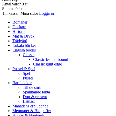
Antal varor
0
st
Summa
0 kr
Till kassan
Mina sidor
Logga in
Romaner
Deckare
Historia
Mat & Dryck
Trädgård
Lokala böcker
English books
Classic
Classic leather bound
Classic guilt edge
Pussel & Spel
Spel
Pussel
Barnböcker
Till de små
Spännande fakta
Dop & present
Lättläst
Månadens erbjudande
Memoarer & Biografier
Hobby & Hantverk