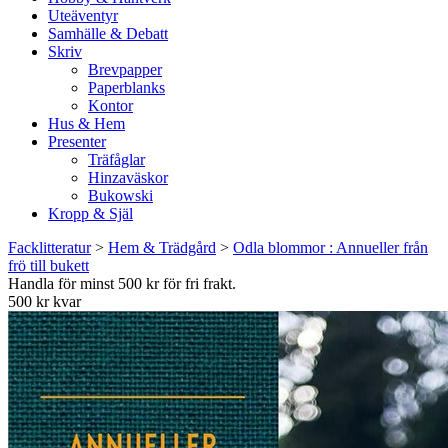
Uteäventyr
Samhälle & Debatt
Skriv
Brevpapper
Paperblanks
Kontor
Hus & Hem
Presenter
Träfåglar
Hinzaväskor
Bukowski
Kropp & Själ
Facklitteratur
>
Hem & Trädgård
>
Odla blommor : Annueller från
frö till bukett
Handla för minst 500 kr för fri frakt.
500 kr kvar