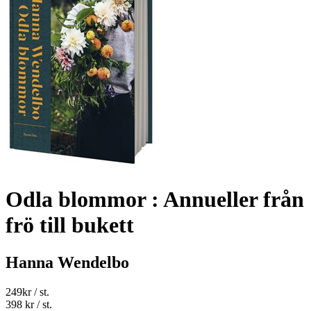
Odla blommor : Annueller från
frö till bukett
Hanna Wendelbo
249
kr
/ st.
398 kr
/ st.