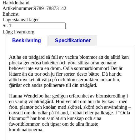
Halvklotband
Artikelnummer:
9789178873142
Enhet:
st.
Lagerstatus:
I lager
St:
Lägg i varukorg
Beskrivning
Specifikationer
Att ha en trädgård så full av vackra blommor att du alltid kan
plocka generösa buketter och göra stiliga arrangemang
behöver inte vara en dröm. Odla sommarblommor! Det är
lättare än du tror och ju fler sorter, desto bättre. Då har du
alltid mycket att välja på och blomsterprakten lockar bin,
fjärilar och andra pollinerare till din trädgård.
Hanna Wendelbo har gedigen erfarenhet av blomsterodling i
en vanlig villaträdgård. Hon vet allt om hur du lyckas – med
frön, plantor och knölar, med skötsel, skörd och användning –
oavsett om du odlar på friland, i rabatt eller pallkrage. I ”Odla
blommor” har hon samlat sin kunskap och sina
favoritblommor, och tipsar om de allra finaste
kombinationerna.