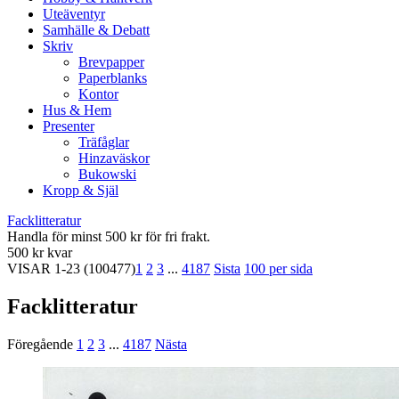
Uteäventyr
Samhälle & Debatt
Skriv
Brevpapper
Paperblanks
Kontor
Hus & Hem
Presenter
Träfåglar
Hinzaväskor
Bukowski
Kropp & Själ
Facklitteratur
Handla för minst 500 kr för fri frakt.
500 kr kvar
VISAR
1-23
(100477)
1
2
3
...
4187
Sista
100 per sida
Facklitteratur
Föregående
1
2
3
...
4187
Nästa