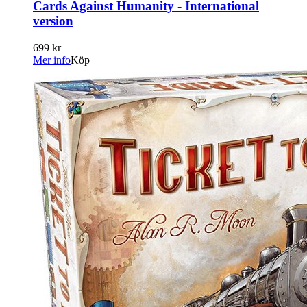
Cards Against Humanity - International
version
699 kr
Mer info
Köp