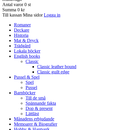
Antal varor
0
st
Summa
0 kr
Till kassan
Mina sidor
Logga in
Romaner
Deckare
Historia
Mat & Dryck
Trädgård
Lokala böcker
English books
Classic
Classic leather bound
Classic guilt edge
Pussel & Spel
Spel
Pussel
Barnböcker
Till de små
Spännande fakta
Dop & present
Lättläst
Månadens erbjudande
Memoarer & Biografier
Hobby & Hantverk