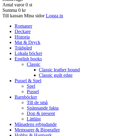
Antal varor
0
st
Summa
0 kr
Till kassan
Mina sidor
Logga in
Romaner
Deckare
Historia
Mat & Dryck
Trädgård
Lokala böcker
English books
Classic
Classic leather bound
Classic guilt edge
Pussel & Spel
Spel
Pussel
Barnböcker
Till de små
Spännande fakta
Dop & present
Lättläst
Månadens erbjudande
Memoarer & Biografier
Hobby & Hantverk