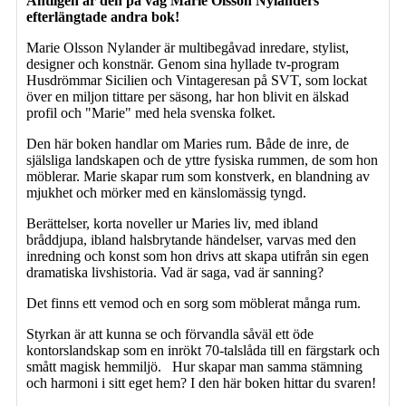
Äntligen är den på väg Marie Olsson Nylanders
efterlängtade andra bok!
Marie Olsson Nylander är multibegåvad inredare, stylist,
designer och konstnär. Genom sina hyllade tv-program
Husdrömmar Sicilien och Vintageresan på SVT, som lockat
över en miljon tittare per säsong, har hon blivit en älskad
profil och "Marie" med hela svenska folket.
Den här boken handlar om Maries rum. Både de inre, de
själsliga landskapen och de yttre fysiska rummen, de som hon
möblerar. Marie skapar rum som konstverk, en blandning av
mjukhet och mörker med en känslomässig tyngd.
Berättelser, korta noveller ur Maries liv, med ibland
bråddjupa, ibland halsbrytande händelser, varvas med den
inredning och konst som hon drivs att skapa utifrån sin egen
dramatiska livshistoria. Vad är saga, vad är sanning?
Det finns ett vemod och en sorg som möblerat många rum.
Styrkan är att kunna se och förvandla såväl ett öde
kontorslandskap som en inrökt 70-talslåda till en färgstark och
smått magisk hemmiljö. Hur skapar man samma stämning
och harmoni i sitt eget hem? I den här boken hittar du svaren!