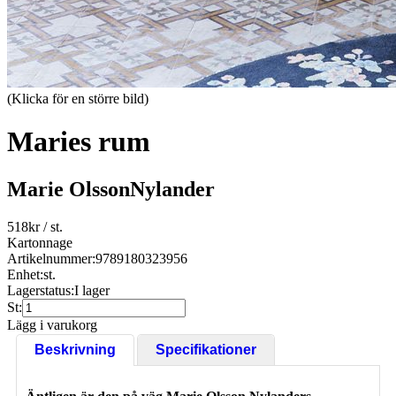
(Klicka för en större bild)
Maries rum
Marie OlssonNylander
518
kr
/ st.
Kartonnage
Artikelnummer:
9789180323956
Enhet:
st.
Lagerstatus:
I lager
St:
Lägg i varukorg
Beskrivning
Specifikationer