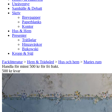
Uteäventyr
Samhälle & Debatt
Skriv
Brevpapper
Paperblanks
Kontor
Hus & Hem
Presenter
Träfåglar
Hinzaväskor
Bukowski
Kropp & Själ
Facklitteratur
>
Hem & Trädgård
>
Hus och hem
>
Maries rum
Handla för minst 500 kr för fri frakt.
500 kr kvar