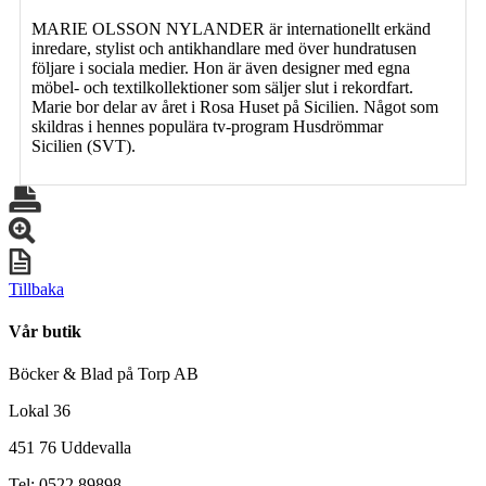
MARIE OLSSON NYLANDER är internationellt erkänd
inredare, stylist och antikhandlare med över hundratusen
följare i sociala medier. Hon är även designer med egna
möbel- och textilkollektioner som säljer slut i rekordfart.
Marie bor delar av året i Rosa Huset på Sicilien. Något som
skildras i hennes populära tv-program Husdrömmar
Sicilien (SVT).
Tillbaka
Vår butik
Böcker & Blad på Torp AB
Lokal 36
451 76 Uddevalla
Tel: 0522 89898