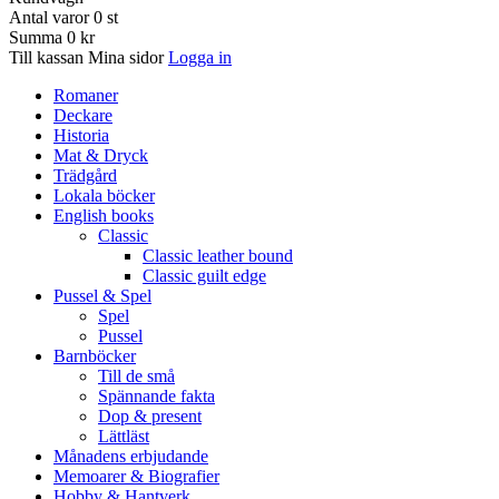
Antal varor
0
st
Summa
0 kr
Till kassan
Mina sidor
Logga in
Romaner
Deckare
Historia
Mat & Dryck
Trädgård
Lokala böcker
English books
Classic
Classic leather bound
Classic guilt edge
Pussel & Spel
Spel
Pussel
Barnböcker
Till de små
Spännande fakta
Dop & present
Lättläst
Månadens erbjudande
Memoarer & Biografier
Hobby & Hantverk