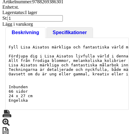
Artikelnummer:
9788269386301
Enhet:
st.
Lagerstatus:
I lager
St:
Lägg i varukorg
Beskrivning
Specifikationer
Fyll Lisa Aisatos märkliga och fantastiska värld med
Fördjupa dig i Lisa Aisatos livfulla värld i denna v
Allt från frodiga blommor, melankoliska kolibrier oc
Lisa Aisatos märkliga och fantastiska målarbok inneh
Teckningarna är detaljerade och nyckfulla, både märk
Oavsett om du är ung eller gammal, kreativ eller int
Inbunden
66 sidor
24 x 27 cm
Engelska