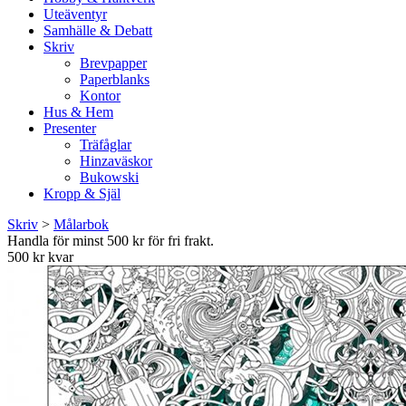
Uteäventyr
Samhälle & Debatt
Skriv
Brevpapper
Paperblanks
Kontor
Hus & Hem
Presenter
Träfåglar
Hinzaväskor
Bukowski
Kropp & Själ
Skriv
>
Målarbok
Handla för minst 500 kr för fri frakt.
500 kr kvar