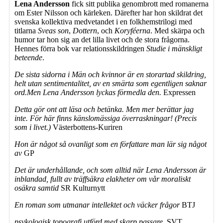
Lena Andersson
fick sitt publika genombrott med romanerna
om Ester Nilsson och kärleken. Därefter har hon skildrat det
svenska kollektiva medvetandet i en folkhemstrilogi med
titlarna
Sveas son
,
Dottern
, och
Koryféerna
. Med skärpa och
humor tar hon sig an det lilla livet och de stora frågorna.
Hennes förra bok var relationsskildringen
Studie i mänskligt
beteende
.
De sista sidorna i Män och kvinnor är en storartad skildring,
helt utan sentimentalitet, av en smärta som egentligen saknar
ord.Men Lena Andersson lyckas förmedla den.
Expressen
Detta gör ont att läsa och betänka. Men mer berättar jag
inte. För här finns känslomässiga överraskningar! (Precis
som i livet.)
Västerbottens-Kuriren
Hon är något så ovanligt som en författare man lär sig något
av
GP
Det är underhållande, och som alltid när Lena Andersson är
inblandad, fullt av träffsäkra elakheter om vår moraliskt
osäkra samtid
SR Kulturnytt
En roman som utmanar intellektet och väcker frågor
BTJ
psykologisk topografi utförd med skarp passare.
SVT