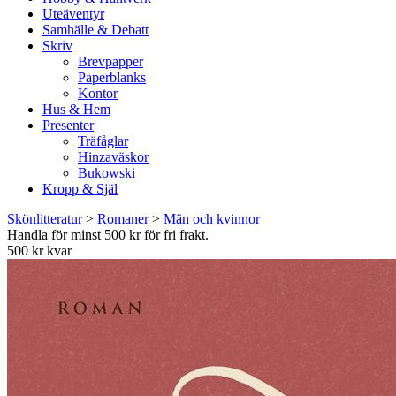
Uteäventyr
Samhälle & Debatt
Skriv
Brevpapper
Paperblanks
Kontor
Hus & Hem
Presenter
Träfåglar
Hinzaväskor
Bukowski
Kropp & Själ
Skönlitteratur
>
Romaner
>
Män och kvinnor
Handla för minst 500 kr för fri frakt.
500 kr kvar