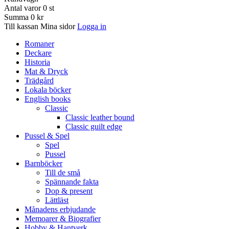
Antal varor
0
st
Summa
0 kr
Till kassan
Mina sidor
Logga in
Romaner
Deckare
Historia
Mat & Dryck
Trädgård
Lokala böcker
English books
Classic
Classic leather bound
Classic guilt edge
Pussel & Spel
Spel
Pussel
Barnböcker
Till de små
Spännande fakta
Dop & present
Lättläst
Månadens erbjudande
Memoarer & Biografier
Hobby & Hantverk