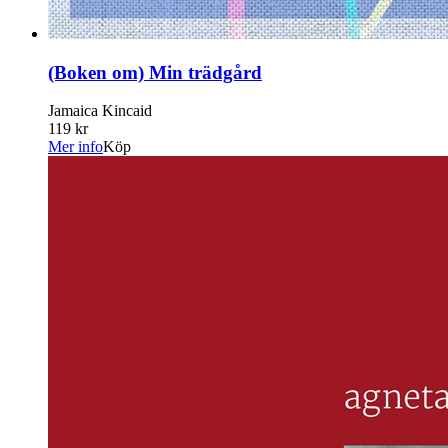
(Boken om) Min trädgård
Jamaica Kincaid
119 kr
Mer info
Köp