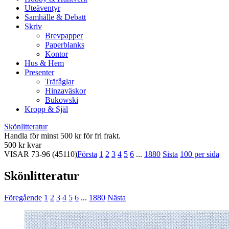
Uteäventyr
Samhälle & Debatt
Skriv
Brevpapper
Paperblanks
Kontor
Hus & Hem
Presenter
Träfåglar
Hinzaväskor
Bukowski
Kropp & Själ
Skönlitteratur
Handla för minst 500 kr för fri frakt.
500 kr kvar
VISAR
73-96
(45110)
Första
1
2
3
4
5
6
...
1880
Sista
100 per sida
Skönlitteratur
Föregående
1
2
3
4
5
6
...
1880
Nästa