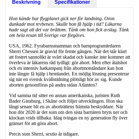
Beskrivning
Specifikationer
Hon kände hur flygplanet gick ner för landning. Oron
dunkade mot revbenen. Skulle hon få hjälp i tid? Läkarna
hade sagt att det var bråttom. Tänk om hon fick avslag. Tänk
om hela resan till Sverige var förgäves.
USA, 1962. Fyrabarnsmamman och barnprogramledaren
Sherri Chessen är gravid för femte gången. När det står klart
att fostret sannolikt är svårt skadat och kanske inte kommer att
överleva är läkarens råd tydligt: gör abort. Men efter åtalshot
och en intensiv hatkampanj från abortmotståndare kan hon
inte längre få hjälp i hemlandet. En möjlig lösning presenterar
sig när en svensk kvällstidning plötsligt hör av sig. Kunde
aborten genomföras på andra sidan Atlanten?
Vid samma tid sitter en annan amerikanska, juristen Ruth
Bader Ginsburg, i Skåne och följer utvecklingen. Hon ska
långt senare bli en av aborträttens främsta beskyddare. När
hon dör 2020 är det som om den sista barriären bryts ner och
klockan vrids tillbaka. Idag tvingas en ny generation fly över
gränser för att göra abort.
Precis som Sherri, sextio år tidigare.