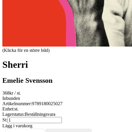
(Klicka för en större bild)
Sherri
Emelie Svensson
368
kr
/ st.
Inbunden
Artikelnummer:
9789180025027
Enhet:
st.
Lagerstatus:
Beställningsvara
St:
Lägg i varukorg