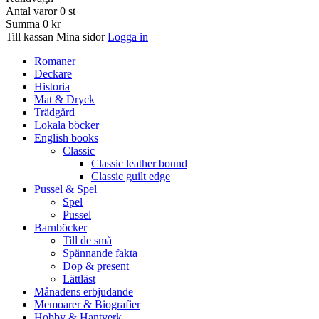
Antal varor
0
st
Summa
0 kr
Till kassan
Mina sidor
Logga in
Romaner
Deckare
Historia
Mat & Dryck
Trädgård
Lokala böcker
English books
Classic
Classic leather bound
Classic guilt edge
Pussel & Spel
Spel
Pussel
Barnböcker
Till de små
Spännande fakta
Dop & present
Lättläst
Månadens erbjudande
Memoarer & Biografier
Hobby & Hantverk