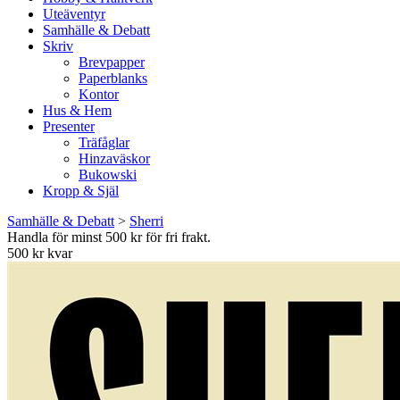
Uteäventyr
Samhälle & Debatt
Skriv
Brevpapper
Paperblanks
Kontor
Hus & Hem
Presenter
Träfåglar
Hinzaväskor
Bukowski
Kropp & Själ
Samhälle & Debatt
>
Sherri
Handla för minst 500 kr för fri frakt.
500 kr kvar