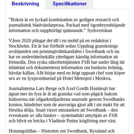
Beskrivning
Specifikationer
"Boken är en lyckad kombination av gedigen research och
journalistisk bladvändarprosa. Packad med ögonbrynshöjande
information och oupphörligt spännande." Sydsvenskan
Våren 2020 plingar det till i en mobil på en redaktion i
Stockholm. Ett år har förflutit sedan Uppdrag gransknings
avslöjanden om penningtvättskandalen i Swedbank och nu
har en underrättelsekälla ytterligare känslig information att
förmedla. Den ryska säkerhetstjänsten FSB har under lång tid
inhämtat och dokumenterat information om bankens ledning,
hävdar källan. Allt börjar med en högt uppsatt chef som köper
sex av en lyxprostituerad på Hotel Metropol i Moskva.
Journalisterna Lars Berge och Axel Gordh Humlesjö har
ägnat mer än fyra år åt att granska vad som pågick bakom
kulisserna när oligarkmiljarderna snurrade genom Swedbanks
konton, händelser som de ansvariga gjort allt i sin makt för att
försöka dölja. Snart växer misstanken att Swedbank – den
svenskaste av alla banker – systematiskt utnyttjats av FSB
och blivit en bricka i Vladimir Putins krigföring mot väst.
Honungsfällan – Historien om Swedbank, Ryssland och