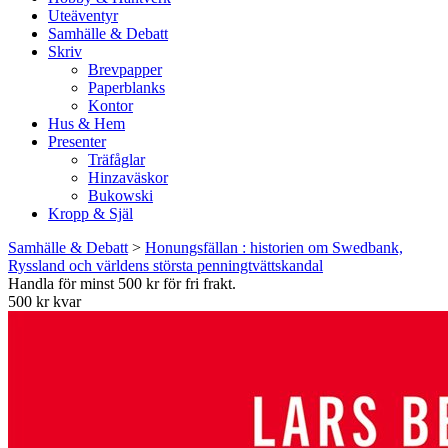
Uteäventyr
Samhälle & Debatt
Skriv
Brevpapper
Paperblanks
Kontor
Hus & Hem
Presenter
Träfåglar
Hinzaväskor
Bukowski
Kropp & Själ
Samhälle & Debatt
>
Honungsfällan : historien om Swedbank,
Ryssland och världens största penningtvättskandal
Handla för minst 500 kr för fri frakt.
500 kr kvar