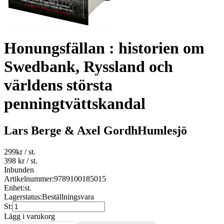
Honungsfällan : historien om
Swedbank, Ryssland och
världens största
penningtvättskandal
Lars Berge & Axel GordhHumlesjö
299
kr
/ st.
398 kr
/ st.
Inbunden
Artikelnummer:
9789100185015
Enhet:
st.
Lagerstatus:
Beställningsvara
St:
Lägg i varukorg