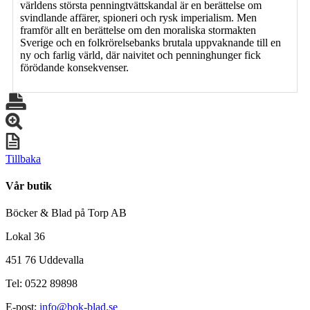
världens största penningtvättskandal är en berättelse om
svindlande affärer, spioneri och rysk imperialism. Men
framför allt en berättelse om den moraliska stormakten
Sverige och en folkrörelsebanks brutala uppvaknande till en
ny och farlig värld, där naivitet och penninghunger fick
förödande konsekvenser.
Tillbaka
Vår butik
Böcker & Blad på Torp AB
Lokal 36
451 76 Uddevalla
Tel: 0522 89898
E-post:
info@bok-blad.se