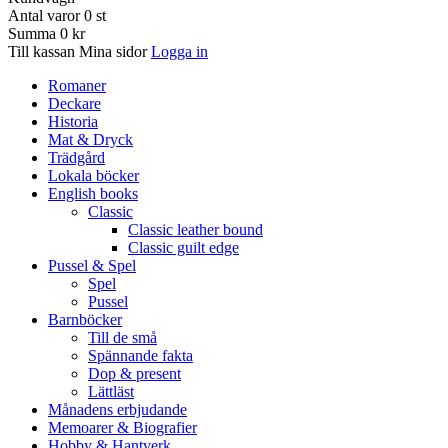
Antal varor
0
st
Summa
0 kr
Till kassan
Mina sidor
Logga in
Romaner
Deckare
Historia
Mat & Dryck
Trädgård
Lokala böcker
English books
Classic
Classic leather bound
Classic guilt edge
Pussel & Spel
Spel
Pussel
Barnböcker
Till de små
Spännande fakta
Dop & present
Lättläst
Månadens erbjudande
Memoarer & Biografier
Hobby & Hantverk