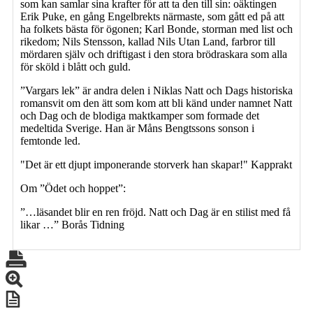
som kan samlar sina krafter för att ta den till sin: oäktingen
Erik Puke, en gång Engelbrekts närmaste, som gått ed på att
ha folkets bästa för ögonen; Karl Bonde, storman med list och
rikedom; Nils Stensson, kallad Nils Utan Land, farbror till
mördaren själv och driftigast i den stora brödraskara som alla
för sköld i blått och guld.
”Vargars lek” är andra delen i Niklas Natt och Dags historiska
romansvit om den ätt som kom att bli känd under namnet Natt
och Dag och de blodiga maktkamper som formade det
medeltida Sverige. Han är Måns Bengtssons sonson i
femtonde led.
"Det är ett djupt imponerande storverk han skapar!" Kapprakt
Om ”Ödet och hoppet”:
”…läsandet blir en ren fröjd. Natt och Dag är en stilist med få
likar …” Borås Tidning