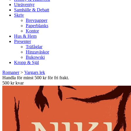
Uteäventyr
Samhälle & Debatt
Skriv
Brevpapper
Paperblanks
Kontor
Hus & Hem
Presenter
Träfåglar
Hinzaväskor
Bukowski
Kropp & Själ
Romaner
>
Vargars lek
Handla för minst 500 kr för fri frakt.
500 kr kvar