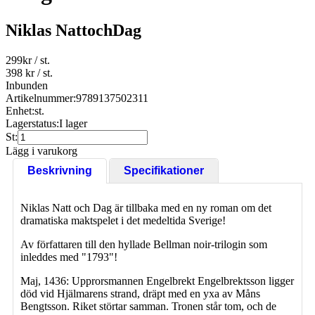
Niklas NattochDag
299
kr
/ st.
398 kr
/ st.
Inbunden
Artikelnummer:
9789137502311
Enhet:
st.
Lagerstatus:
I lager
St:
Lägg i varukorg
Beskrivning
Specifikationer
Niklas Natt och Dag är tillbaka med en ny roman om det
dramatiska maktspelet i det medeltida Sverige!
Av författaren till den hyllade Bellman noir-trilogin som
inleddes med "1793"!
Maj, 1436: Upprorsmannen Engelbrekt Engelbrektsson ligger
död vid Hjälmarens strand, dräpt med en yxa av Måns
Bengtsson. Riket störtar samman. Tronen står tom, och de