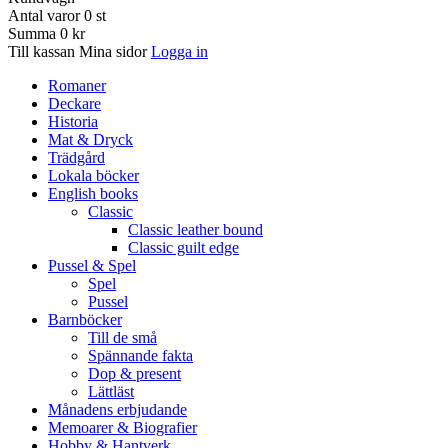
Antal varor
0
st
Summa
0 kr
Till kassan
Mina sidor
Logga in
Romaner
Deckare
Historia
Mat & Dryck
Trädgård
Lokala böcker
English books
Classic
Classic leather bound
Classic guilt edge
Pussel & Spel
Spel
Pussel
Barnböcker
Till de små
Spännande fakta
Dop & present
Lättläst
Månadens erbjudande
Memoarer & Biografier
Hobby & Hantverk