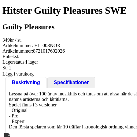
Hitster Guilty Pleasures SWE
Guilty Pleasures
349
kr
/ st.
Artikelnummer: HIT008NOR
Artikelnummer:
8721017602026
Enhet:
st.
Lagerstatus:
I lager
St:
Lägg i varukorg
Beskrivning
Specifikationer
Lyssna på över 100 år av musikhits och turas om att gissa när de sl
nämna artisterna och låttitlarna.
Spelet finns i 3 versioner
- Original
- Pro
- Expert
Den första spelaren som får 10 träffar i kronologisk ordning vinner