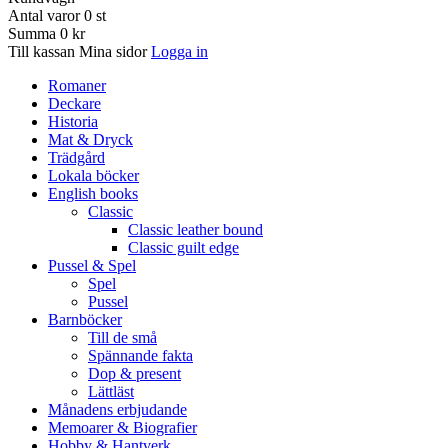
Antal varor
0
st
Summa
0 kr
Till kassan
Mina sidor
Logga in
Romaner
Deckare
Historia
Mat & Dryck
Trädgård
Lokala böcker
English books
Classic
Classic leather bound
Classic guilt edge
Pussel & Spel
Spel
Pussel
Barnböcker
Till de små
Spännande fakta
Dop & present
Lättläst
Månadens erbjudande
Memoarer & Biografier
Hobby & Hantverk