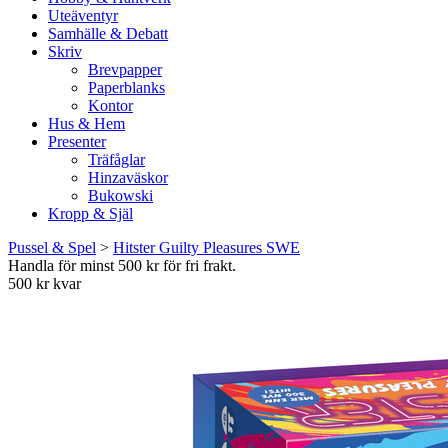
Uteäventyr
Samhälle & Debatt
Skriv
Brevpapper
Paperblanks
Kontor
Hus & Hem
Presenter
Träfåglar
Hinzaväskor
Bukowski
Kropp & Själ
Pussel & Spel
>
Hitster Guilty Pleasures SWE
Handla för minst 500 kr för fri frakt.
500 kr kvar