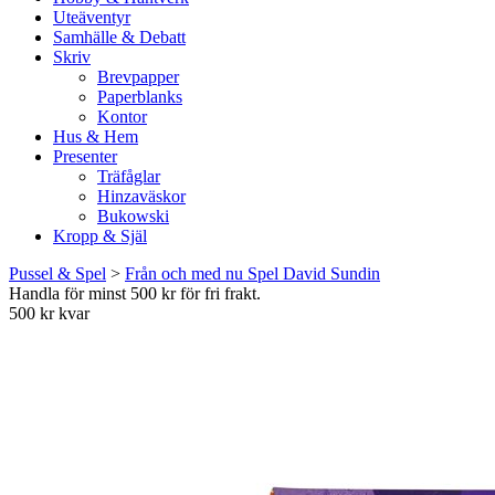
Uteäventyr
Samhälle & Debatt
Skriv
Brevpapper
Paperblanks
Kontor
Hus & Hem
Presenter
Träfåglar
Hinzaväskor
Bukowski
Kropp & Själ
Pussel & Spel
>
Från och med nu Spel David Sundin
Handla för minst 500 kr för fri frakt.
500 kr kvar