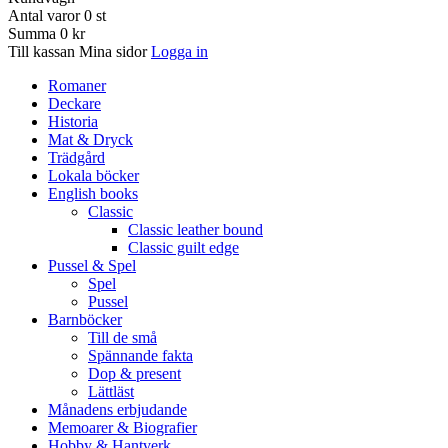
Antal varor
0
st
Summa
0 kr
Till kassan
Mina sidor
Logga in
Romaner
Deckare
Historia
Mat & Dryck
Trädgård
Lokala böcker
English books
Classic
Classic leather bound
Classic guilt edge
Pussel & Spel
Spel
Pussel
Barnböcker
Till de små
Spännande fakta
Dop & present
Lättläst
Månadens erbjudande
Memoarer & Biografier
Hobby & Hantverk