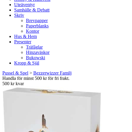
Uteäventyr
Samhälle & Debatt
Skriv
Brevpapper
Paperblanks
Kontor
Hus & Hem
Presenter
Träfåglar
Hinzaväskor
Bukowski
Kropp & Själ
Pussel & Spel
>
Bezzerwizzer Familj
Handla för minst 500 kr för fri frakt.
500 kr kvar