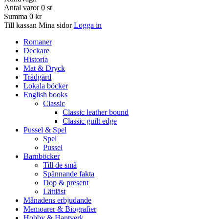
Antal varor
0
st
Summa
0 kr
Till kassan
Mina sidor
Logga in
Romaner
Deckare
Historia
Mat & Dryck
Trädgård
Lokala böcker
English books
Classic
Classic leather bound
Classic guilt edge
Pussel & Spel
Spel
Pussel
Barnböcker
Till de små
Spännande fakta
Dop & present
Lättläst
Månadens erbjudande
Memoarer & Biografier
Hobby & Hantverk