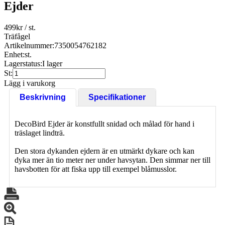
Ejder
499
kr
/ st.
Träfågel
Artikelnummer:
7350054762182
Enhet:
st.
Lagerstatus:
I lager
St:
Lägg i varukorg
Beskrivning
Specifikationer
DecoBird Ejder är konstfullt snidad och målad för hand i
träslaget lindträ.
Den stora dykanden ejdern är en utmärkt dykare och kan
dyka mer än tio meter ner under havsytan. Den simmar ner till
havsbotten för att fiska upp till exempel blåmusslor.