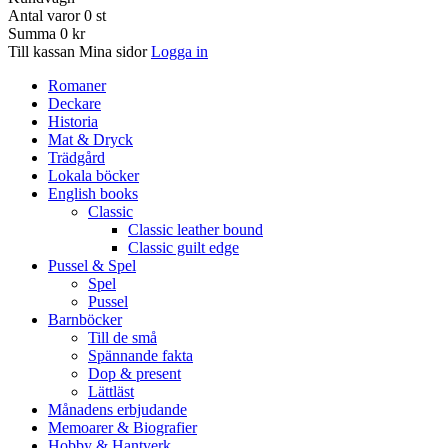
Antal varor
0
st
Summa
0 kr
Till kassan
Mina sidor
Logga in
Romaner
Deckare
Historia
Mat & Dryck
Trädgård
Lokala böcker
English books
Classic
Classic leather bound
Classic guilt edge
Pussel & Spel
Spel
Pussel
Barnböcker
Till de små
Spännande fakta
Dop & present
Lättläst
Månadens erbjudande
Memoarer & Biografier
Hobby & Hantverk