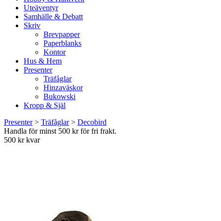
Uteäventyr
Samhälle & Debatt
Skriv
Brevpapper
Paperblanks
Kontor
Hus & Hem
Presenter
Träfåglar
Hinzaväskor
Bukowski
Kropp & Själ
Presenter
>
Träfåglar
>
Decobird
Handla för minst 500 kr för fri frakt.
500 kr kvar