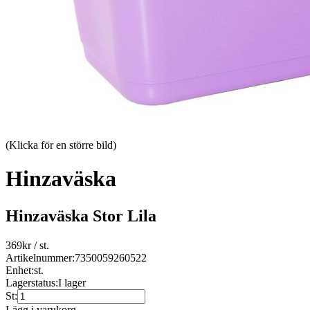
(Klicka för en större bild)
Hinzaväska
Hinzaväska Stor Lila
369
kr
/ st.
Artikelnummer:
7350059260522
Enhet:
st.
Lagerstatus:
I lager
St:
Lägg i varukorg