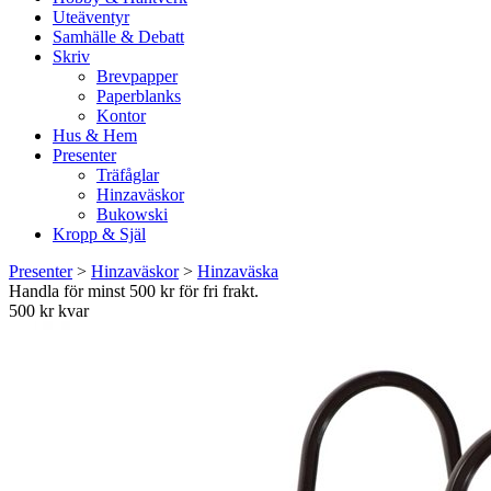
Uteäventyr
Samhälle & Debatt
Skriv
Brevpapper
Paperblanks
Kontor
Hus & Hem
Presenter
Träfåglar
Hinzaväskor
Bukowski
Kropp & Själ
Presenter
>
Hinzaväskor
>
Hinzaväska
Handla för minst 500 kr för fri frakt.
500 kr kvar