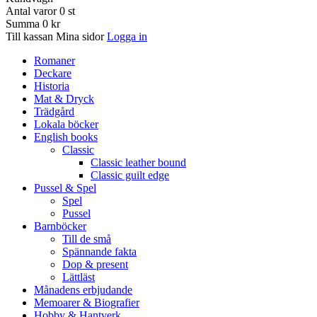
Antal varor
0
st
Summa
0 kr
Till kassan
Mina sidor
Logga in
Romaner
Deckare
Historia
Mat & Dryck
Trädgård
Lokala böcker
English books
Classic
Classic leather bound
Classic guilt edge
Pussel & Spel
Spel
Pussel
Barnböcker
Till de små
Spännande fakta
Dop & present
Lättläst
Månadens erbjudande
Memoarer & Biografier
Hobby & Hantverk