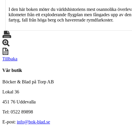
I den här boken möter du världshistoriens mest osannolika överleva
kilometer från ett exploderande flygplan men fångades upp av den 
fartyg, fall från höga berg och havererade rymdfarkoster.
Tillbaka
Vår butik
Böcker & Blad på Torp AB
Lokal 36
451 76 Uddevalla
Tel: 0522 89898
E-post:
info@bok-blad.se