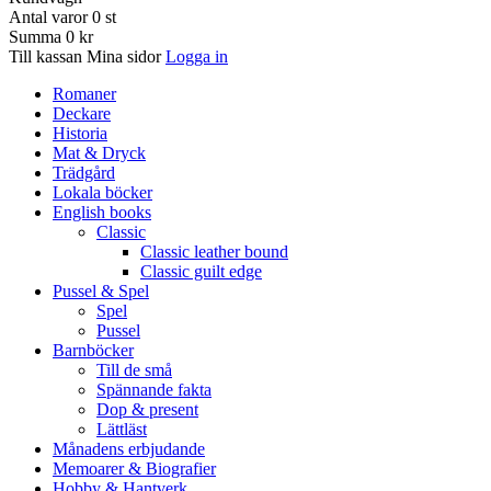
Antal varor
0
st
Summa
0 kr
Till kassan
Mina sidor
Logga in
Romaner
Deckare
Historia
Mat & Dryck
Trädgård
Lokala böcker
English books
Classic
Classic leather bound
Classic guilt edge
Pussel & Spel
Spel
Pussel
Barnböcker
Till de små
Spännande fakta
Dop & present
Lättläst
Månadens erbjudande
Memoarer & Biografier
Hobby & Hantverk