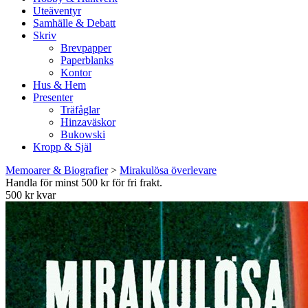
Uteäventyr
Samhälle & Debatt
Skriv
Brevpapper
Paperblanks
Kontor
Hus & Hem
Presenter
Träfåglar
Hinzaväskor
Bukowski
Kropp & Själ
Memoarer & Biografier
>
Mirakulösa överlevare
Handla för minst 500 kr för fri frakt.
500 kr kvar