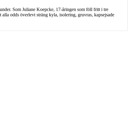
nder. Som Juliane Koepcke, 17-åringen som föll fritt i tre
la odds överlevt sträng kyla, isolering, gruvras, kapsejsade