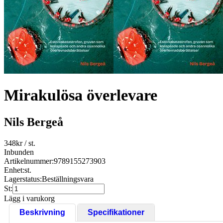
Mirakulösa överlevare
Nils Bergeå
348
kr
/ st.
Inbunden
Artikelnummer:
9789155273903
Enhet:
st.
Lagerstatus:
Beställningsvara
St:
Lägg i varukorg
Beskrivning
Specifikationer