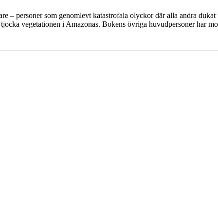
re – personer som genomlevt katastrofala olyckor där alla andra dukat u
tjocka vegetationen i Amazonas. Bokens övriga huvudpersoner har mot al