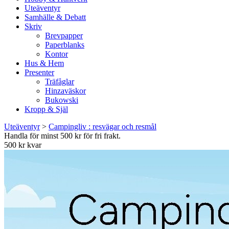
Uteäventyr
Samhälle & Debatt
Skriv
Brevpapper
Paperblanks
Kontor
Hus & Hem
Presenter
Träfåglar
Hinzaväskor
Bukowski
Kropp & Själ
Uteäventyr
>
Campingliv : resvägar och resmål
Handla för minst 500 kr för fri frakt.
500 kr kvar