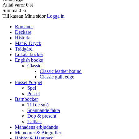
Antal varor
0
st
Summa
0 kr
Till kassan
Mina sidor
Logga in
Romaner
Deckare
Historia
Mat & Dryck
Trädgård
Lokala böcker
English books
Classic
Classic leather bound
Classic guilt edge
Pussel & Spel
Spel
Pussel
Barnböcker
Till de små
Spännande fakta
Dop & present
Lättläst
Månadens erbjudande
Memoarer & Biografier
Hobby & Hantverk