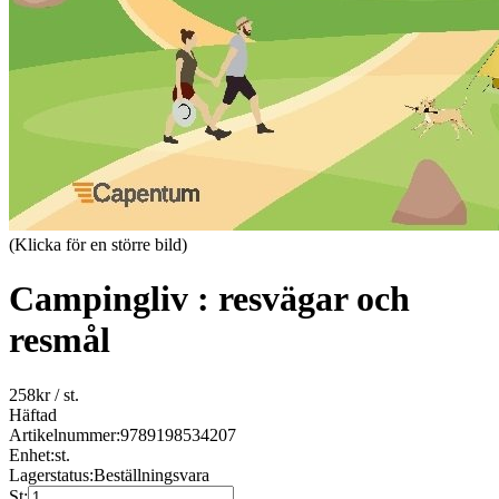
(Klicka för en större bild)
Campingliv : resvägar och
resmål
258
kr
/ st.
Häftad
Artikelnummer:
9789198534207
Enhet:
st.
Lagerstatus:
Beställningsvara
St: