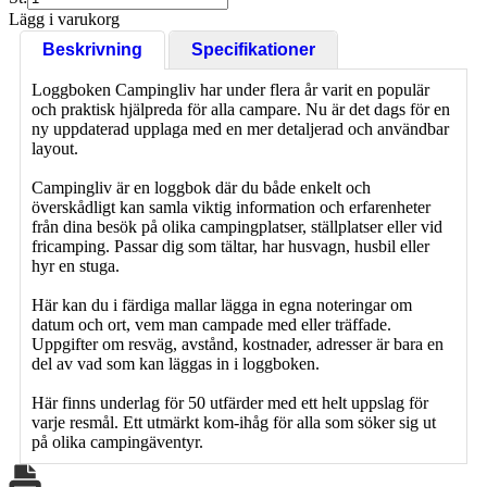
Lägg i varukorg
Beskrivning
Specifikationer
Loggboken Campingliv har under flera år varit en populär
och praktisk hjälpreda för alla campare. Nu är det dags för en
ny uppdaterad upplaga med en mer detaljerad och användbar
layout.
Campingliv är en loggbok där du både enkelt och
överskådligt kan samla viktig information och erfarenheter
från dina besök på olika campingplatser, ställplatser eller vid
fricamping. Passar dig som tältar, har husvagn, husbil eller
hyr en stuga.
Här kan du i färdiga mallar lägga in egna noteringar om
datum och ort, vem man campade med eller träffade.
Uppgifter om resväg, avstånd, kostnader, adresser är bara en
del av vad som kan läggas in i loggboken.
Här finns underlag för 50 utfärder med ett helt uppslag för
varje resmål. Ett utmärkt kom-ihåg för alla som söker sig ut
på olika campingäventyr.