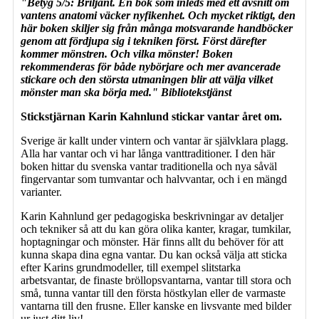
"Betyg 5/5: Briljant. En bok som inleds med ett avsnitt om
vantens anatomi väcker nyfikenhet. Och mycket riktigt, den
här boken skiljer sig från många motsvarande handböcker
genom att fördjupa sig i tekniken först. Först därefter
kommer mönstren. Och vilka mönster! Boken
rekommenderas för både nybörjare och mer avancerade
stickare och den största utmaningen blir att välja vilket
mönster man ska börja med." Bibliotekstjänst
Stickstjärnan Karin Kahnlund stickar vantar året om.
Sverige är kallt under vintern och vantar är självklara plagg.
Alla har vantar och vi har långa vanttraditioner. I den här
boken hittar du svenska vantar traditionella och nya såväl
fingervantar som tumvantar och halvvantar, och i en mängd
varianter.
Karin Kahnlund ger pedagogiska beskrivningar av detaljer
och tekniker så att du kan göra olika kanter, kragar, tumkilar,
hoptagningar och mönster. Här finns allt du behöver för att
kunna skapa dina egna vantar. Du kan också välja att sticka
efter Karins grundmodeller, till exempel slitstarka
arbetsvantar, de finaste bröllopsvantarna, vantar till stora och
små, tunna vantar till den första höstkylan eller de varmaste
vantarna till den frusne. Eller kanske en livsvante med bilder
ur just ditt liv!