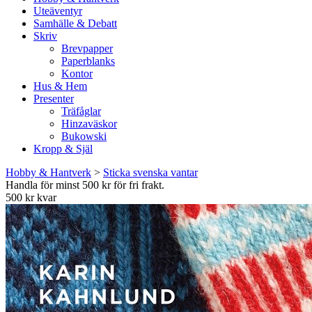
Uteäventyr
Samhälle & Debatt
Skriv
Brevpapper
Paperblanks
Kontor
Hus & Hem
Presenter
Träfåglar
Hinzaväskor
Bukowski
Kropp & Själ
Hobby & Hantverk
>
Sticka svenska vantar
Handla för minst 500 kr för fri frakt.
500 kr kvar