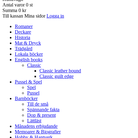
Antal varor
0
st
Summa
0 kr
Till kassan
Mina sidor
Logga in
Romaner
Deckare
Historia
Mat & Dryck
Trädgård
Lokala böcker
English books
Classic
Classic leather bound
Classic guilt edge
Pussel & Spel
Spel
Pussel
Barnböcker
Till de små
Spännande fakta
Dop & present
Lättläst
Månadens erbjudande
Memoarer & Biografier
Hobby & Hantverk