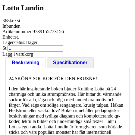
Lotta Lundin
368
kr
/ st.
Inbunden
Artikelnummer:
9789155273156
Enhet:
st.
Lagerstatus:
I lager
St:
Lägg i varukorg
Beskrivning
Specifikationer
24 SKÖNA SOCKOR FÖR DEN FRUSNE!
I den här inspirerande boken bjuder Knitting Lotta på 24
charmiga och unika strumpmönster. Här hittar du värmande
sockor för alla, låga och höga med underbara motiv och
färger. Vad sägs om söliga sengångare, krusig tulpan, Håkan
Hellström eller vackra löv? Boken innehåller pedagogiska
beskrivningar med tydliga diagram och kompletterande qr-
koder, lekfulla bilder och underfundiga små texter – allt i
Lottas egen anda. Lotta Lundin är formgivaren som började
sticka och vars populära mönster har fått internationell