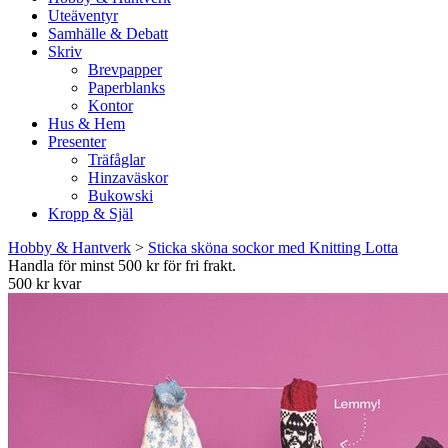
Uteäventyr
Samhälle & Debatt
Skriv
Brevpapper
Paperblanks
Kontor
Hus & Hem
Presenter
Träfåglar
Hinzaväskor
Bukowski
Kropp & Själ
Hobby & Hantverk
>
Sticka sköna sockor med Knitting Lotta
Handla för minst 500 kr för fri frakt.
500 kr kvar