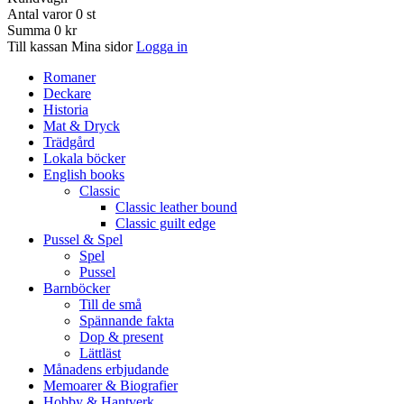
Antal varor
0
st
Summa
0 kr
Till kassan
Mina sidor
Logga in
Romaner
Deckare
Historia
Mat & Dryck
Trädgård
Lokala böcker
English books
Classic
Classic leather bound
Classic guilt edge
Pussel & Spel
Spel
Pussel
Barnböcker
Till de små
Spännande fakta
Dop & present
Lättläst
Månadens erbjudande
Memoarer & Biografier
Hobby & Hantverk