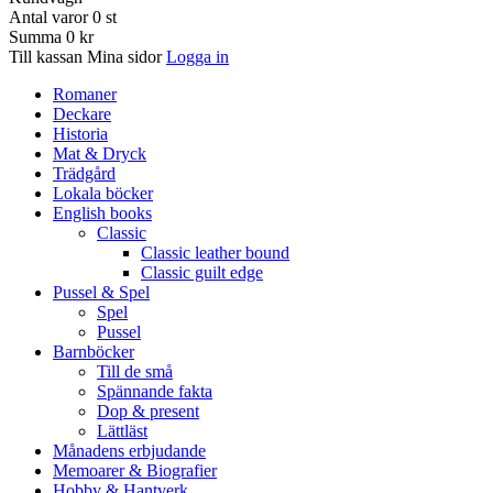
Antal varor
0
st
Summa
0 kr
Till kassan
Mina sidor
Logga in
Romaner
Deckare
Historia
Mat & Dryck
Trädgård
Lokala böcker
English books
Classic
Classic leather bound
Classic guilt edge
Pussel & Spel
Spel
Pussel
Barnböcker
Till de små
Spännande fakta
Dop & present
Lättläst
Månadens erbjudande
Memoarer & Biografier
Hobby & Hantverk