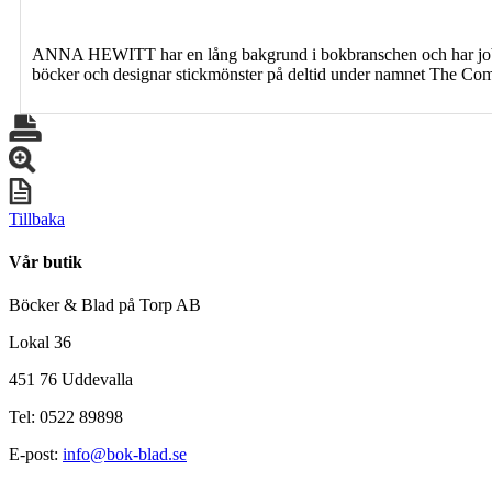
ANNA HEWITT har en lång bakgrund i bokbranschen och har jobbat
böcker och designar stickmönster på deltid under namnet The Com
Tillbaka
Vår butik
Böcker & Blad på Torp AB
Lokal 36
451 76 Uddevalla
Tel: 0522 89898
E-post:
info@bok-blad.se