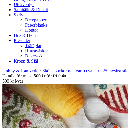
Uteäventyr
Samhälle & Debatt
Skriv
Brevpapper
Paperblanks
Kontor
Hus & Hem
Presenter
Träfåglar
Hinzaväskor
Bukowski
Kropp & Själ
Hobby & Hantverk
>
Sköna sockor och varma vantar : 25 mysiga stick
Handla för minst 500 kr för fri frakt.
500 kr kvar