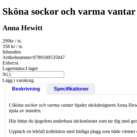
Sköna sockor och varma vantar :
Anna Hewitt
299
kr
/ st.
358 kr
/ st.
Inbunden
Artikelnummer:
9789180535847
Enhet:
st.
Lagerstatus:
I lager
St:
Lägg i varukorg
Beskrivning
Specifikationer
I
Sköna sockor och varma vantar
bjuder stickdesignern Anna Hewitt 
njuta av stunden.
Här hittar du tjugofem underbara stickmönster som tar dig med genom 
Upptäck en lekfull kollektion med härliga plagg som både värmer o