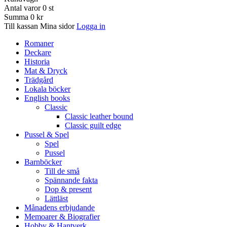
Antal varor
0
st
Summa
0 kr
Till kassan
Mina sidor
Logga in
Romaner
Deckare
Historia
Mat & Dryck
Trädgård
Lokala böcker
English books
Classic
Classic leather bound
Classic guilt edge
Pussel & Spel
Spel
Pussel
Barnböcker
Till de små
Spännande fakta
Dop & present
Lättläst
Månadens erbjudande
Memoarer & Biografier
Hobby & Hantverk