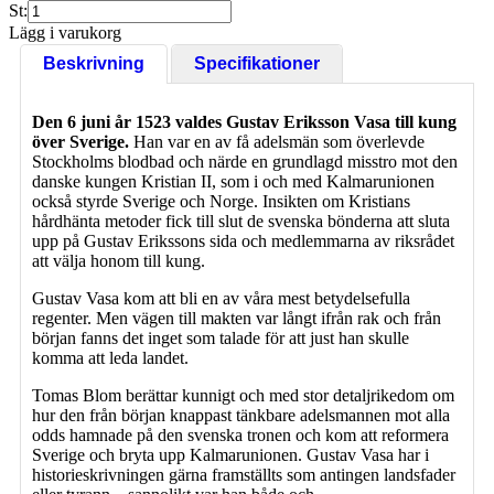
St:
Lägg i varukorg
Beskrivning
Specifikationer
Den 6 juni år 1523 valdes Gustav Eriksson Vasa till kung
över Sverige.
Han var en av få adelsmän som överlevde
Stockholms blodbad och närde en grundlagd misstro mot den
danske kungen Kristian II, som i och med Kalmarunionen
också styrde Sverige och Norge. Insikten om Kristians
hårdhänta metoder fick till slut de svenska bönderna att sluta
upp på Gustav Erikssons sida och medlemmarna av riksrådet
att välja honom till kung.
Gustav Vasa kom att bli en av våra mest betydelsefulla
regenter. Men vägen till makten var långt ifrån rak och från
början fanns det inget som talade för att just han skulle
komma att leda landet.
Tomas Blom berättar kunnigt och med stor detaljrikedom om
hur den från början knappast tänkbare adelsmannen mot alla
odds hamnade på den svenska tronen och kom att reformera
Sverige och bryta upp Kalmarunionen. Gustav Vasa har i
historieskrivningen gärna framställts som antingen landsfader