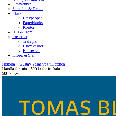
Uteäventyr
Samhälle & Debatt
Skriv
Brevpapper
Paperblanks
Kontor
Hus & Hem
Presenter
Träfåglar
Hinzaväskor
Bukowski
Kropp & Själ
Historia
>
Gustav Vasas väg till tronen
Handla för minst 500 kr för fri frakt.
500 kr kvar