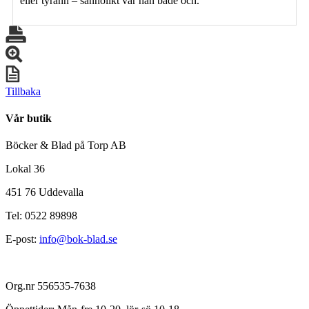
eller tyrann – sannolikt var han både och.
Tillbaka
Vår butik
Böcker & Blad på Torp AB
Lokal 36
451 76 Uddevalla
Tel: 0522 89898
E-post:
info@bok-blad.se
Org.nr 556535-7638