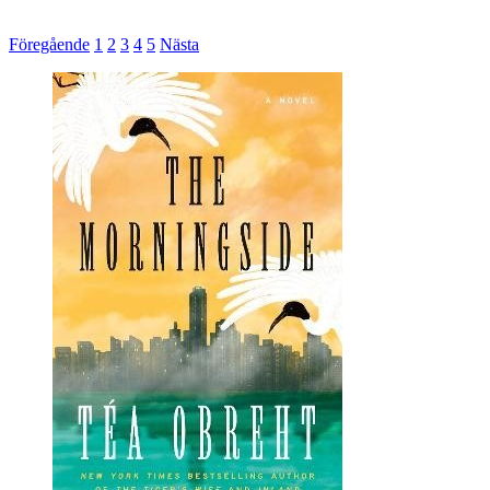
Föregående
1
2
3
4
5
Nästa