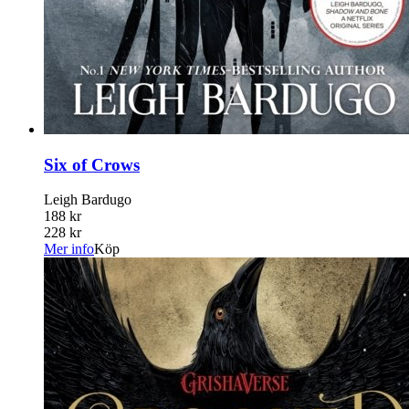
Six of Crows
Leigh Bardugo
188 kr
228 kr
Mer info
Köp