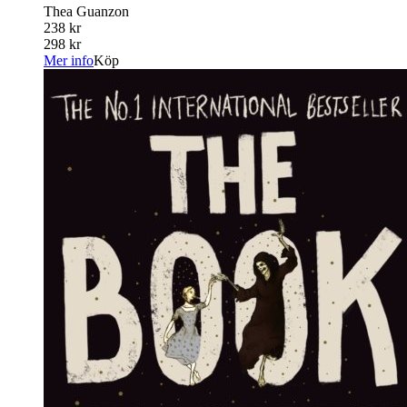
Thea Guanzon
238 kr
298 kr
Mer info
Köp