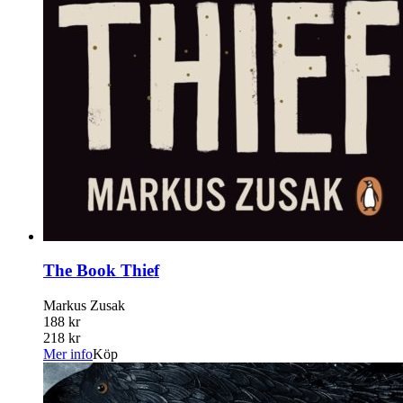
The Book Thief
Markus Zusak
188 kr
218 kr
Mer info
Köp