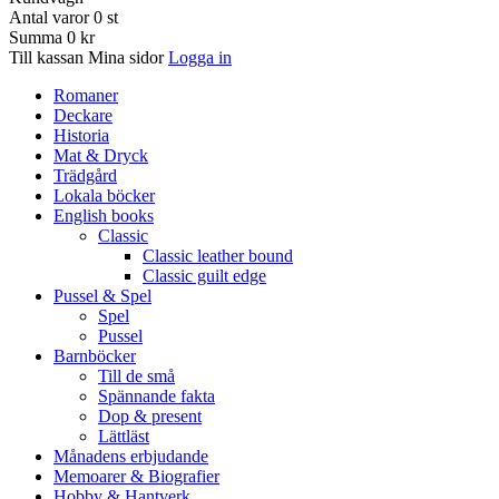
Antal varor
0
st
Summa
0 kr
Till kassan
Mina sidor
Logga in
Romaner
Deckare
Historia
Mat & Dryck
Trädgård
Lokala böcker
English books
Classic
Classic leather bound
Classic guilt edge
Pussel & Spel
Spel
Pussel
Barnböcker
Till de små
Spännande fakta
Dop & present
Lättläst
Månadens erbjudande
Memoarer & Biografier
Hobby & Hantverk