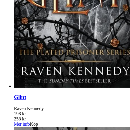
Glint
Raven Kennedy
198 kr
258 kr
Mer info
Köp