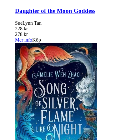
Daughter of the Moon Goddess
SueLynn Tan
228 kr
278 kr
Mer info
Köp