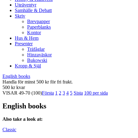
Uteäventyr
Samhälle & Debatt
Skriv
Brevpapper
Paperblanks
Kontor
Hus & Hem
Presenter
Träfåglar
Hinzaväskor
Bukowski
Kropp & Själ
English books
Handla för minst 500 kr för fri frakt.
500 kr kvar
VISAR
49-70
(100)
Första
1
2
3
4
5
Sista
100 per sida
English books
Also take a look at:
Classic