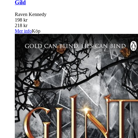
Gild
Raven Kennedy
198 kr
218 kr
Mer info
Köp