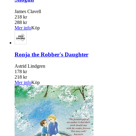
James Clavell
218 kr
288 kr
Mer info
Köp
Ronja the Robber's Daughter
Astrid Lindgren
178 kr
218 kr
Mer info
Köp