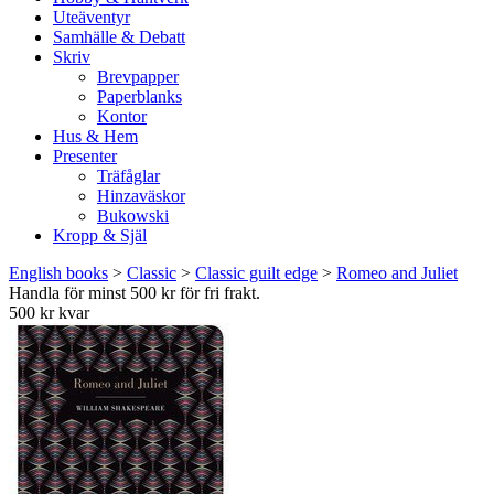
Uteäventyr
Samhälle & Debatt
Skriv
Brevpapper
Paperblanks
Kontor
Hus & Hem
Presenter
Träfåglar
Hinzaväskor
Bukowski
Kropp & Själ
English books
>
Classic
>
Classic guilt edge
>
Romeo and Juliet
Handla för minst 500 kr för fri frakt.
500 kr kvar