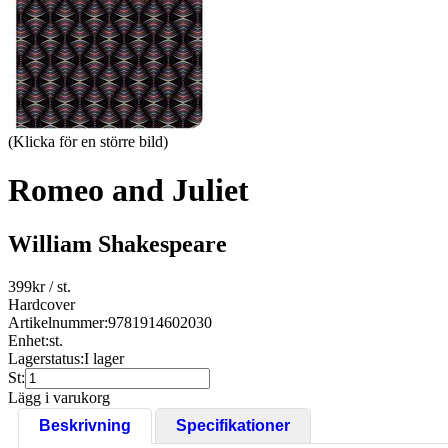
(Klicka för en större bild)
Romeo and Juliet
William Shakespeare
399
kr
/ st.
Hardcover
Artikelnummer:
9781914602030
Enhet:
st.
Lagerstatus:
I lager
St:
Lägg i varukorg
Beskrivning
Specifikationer