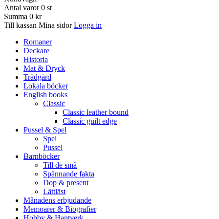
Antal varor
0
st
Summa
0 kr
Till kassan
Mina sidor
Logga in
Romaner
Deckare
Historia
Mat & Dryck
Trädgård
Lokala böcker
English books
Classic
Classic leather bound
Classic guilt edge
Pussel & Spel
Spel
Pussel
Barnböcker
Till de små
Spännande fakta
Dop & present
Lättläst
Månadens erbjudande
Memoarer & Biografier
Hobby & Hantverk