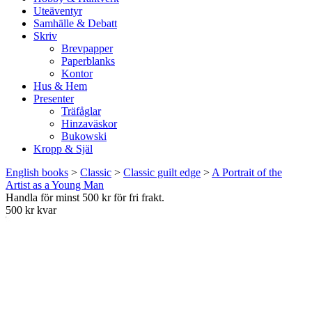
Uteäventyr
Samhälle & Debatt
Skriv
Brevpapper
Paperblanks
Kontor
Hus & Hem
Presenter
Träfåglar
Hinzaväskor
Bukowski
Kropp & Själ
English books
>
Classic
>
Classic guilt edge
>
A Portrait of the
Artist as a Young Man
Handla för minst 500 kr för fri frakt.
500 kr kvar