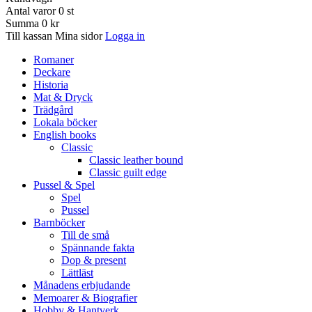
Antal varor
0
st
Summa
0 kr
Till kassan
Mina sidor
Logga in
Romaner
Deckare
Historia
Mat & Dryck
Trädgård
Lokala böcker
English books
Classic
Classic leather bound
Classic guilt edge
Pussel & Spel
Spel
Pussel
Barnböcker
Till de små
Spännande fakta
Dop & present
Lättläst
Månadens erbjudande
Memoarer & Biografier
Hobby & Hantverk