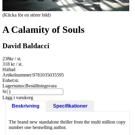
(Klicka för en större bild)
A Calamity of Souls
David Baldacci
238
kr
/ st.
318 kr
/ st.
Häftad
Artikelnummer:
9781035035595
Enhet:
st.
Lagerstatus:
Beställningsvara
St:
Lägg i varukorg
Beskrivning
Specifikationer
The brand new standalone thriller from the multi million copy
number one bestselling author.