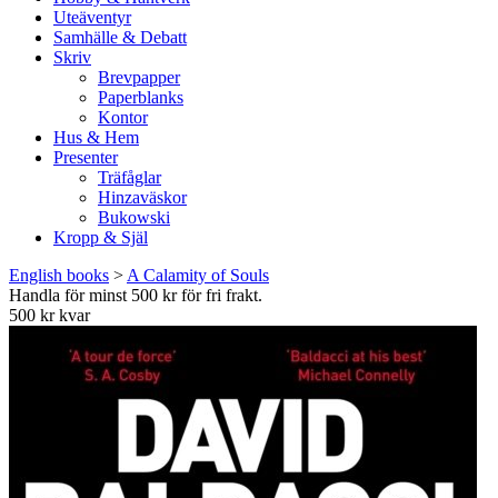
Uteäventyr
Samhälle & Debatt
Skriv
Brevpapper
Paperblanks
Kontor
Hus & Hem
Presenter
Träfåglar
Hinzaväskor
Bukowski
Kropp & Själ
English books
>
A Calamity of Souls
Handla för minst 500 kr för fri frakt.
500 kr kvar