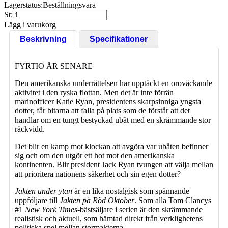
Lagerstatus:
Beställningsvara
St:
Lägg i varukorg
Beskrivning
Specifikationer
FYRTIO ÅR SENARE
Den amerikanska underrättelsen har upptäckt en oroväckande
aktivitet i den ryska flottan. Men det är inte förrän
marinofficer Katie Ryan, presidentens skarpsinniga yngsta
dotter, får bitarna att falla på plats som de förstår att det
handlar om en tungt bestyckad ubåt med en skrämmande stor
räckvidd.
Det blir en kamp mot klockan att avgöra var ubåten befinner
sig och om den utgör ett hot mot den amerikanska
kontinenten. Blir president Jack Ryan tvungen att välja mellan
att prioritera nationens säkerhet och sin egen dotter?
Jakten under ytan
är en lika nostalgisk som spännande
uppföljare till
Jakten på Röd Oktober
. Som alla Tom Clancys
#1
New York Times
-bästsäljare i serien är den skrämmande
realistisk och aktuell, som hämtad direkt från verklighetens
politiska spel mellan stormakterna.