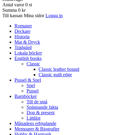
Antal varor
0
st
Summa
0 kr
Till kassan
Mina sidor
Logga in
Romaner
Deckare
Historia
Mat & Dryck
Trädgård
Lokala böcker
English books
Classic
Classic leather bound
Classic guilt edge
Pussel & Spel
Spel
Pussel
Barnböcker
Till de små
Spännande fakta
Dop & present
Lättläst
Månadens erbjudande
Memoarer & Biografier
Hobby & Hantverk