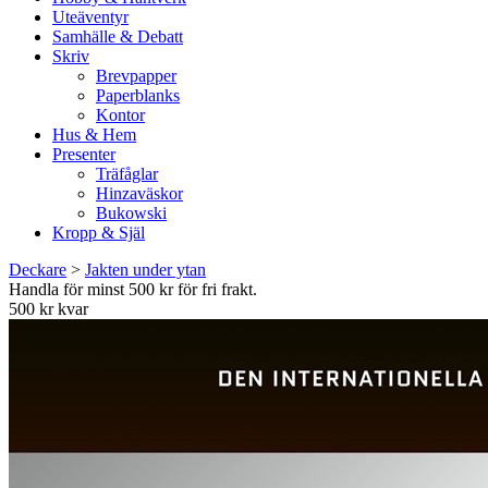
Uteäventyr
Samhälle & Debatt
Skriv
Brevpapper
Paperblanks
Kontor
Hus & Hem
Presenter
Träfåglar
Hinzaväskor
Bukowski
Kropp & Själ
Deckare
>
Jakten under ytan
Handla för minst 500 kr för fri frakt.
500 kr kvar