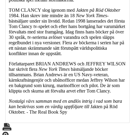
TOM CLANCY slog igenom med
Jakten på Röd Oktober
1984. Han skrev inte mindre än 18
New York Times
-
bästsäljare under sin livstid. Redan 1998 lanserades det första
Tom Clancy tv-spelet och efter hans bortgång har varumärket
förvaltats med stor framgång. Idag finns hans böcker på över
30 språk, tv-serierna avlöser varandra och spelen släpps
regelbundet i nya versioner. Flera av böckerna i serien har på
ett nästan skrämmande sätt förutspått världspolitiska
konflikter innan de uppstått.
Författarparet BRIAN ANDREWS och JEFFREY WILSON
har skrivit flera
New York Times
bästsäljande böcker
tillsammans. Brian Andrews är en US Navy-veteran,
kärnkraftsingenjör och ubåtsofficer medan Jeffrey Wilson har
en bakgrund som kirurg, marinofficer och pilot. De är som
klippta och skurna att förvalta arvet efter Tom Clancy.
Nostalgi vävs samman med en andlös intrig i vad som bara
kan beskrivas som en värdig uppföljare till
Jakten på Röd
Oktober. - The Real Book Spy