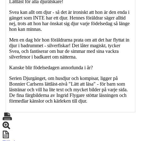
Lättläst för alla djurälskare!
Svea kan allt om djur - så det är ironiskt att hon är den enda i
gänget som INTE har ett djur. Hennes föräldrar säger alltid
nej, trots att hon har önskat sig djur varje födelsedag så länge
hon kan minnas.
Men en dag hör hon föräldrarna prata om att det har flyttat in
djur i badrummet - silverfiskar! Det låter magiskt, tycker
Svea, och fantiserar om hur de simmar med sina vackra
silverfenor i badkaret om nätterna.
Kanske blir födelsedagen annorlunda i år?
Serien Djurgänget, om husdjur och kompisar, ligger på
Bonnier Carlsens lättläst-nivå "Lätt att läsa" - för barn som
lästränar och vill ha lite text och mycket bilder på varje sida.
De fina färgbilderna av Ingrid Flygare stöttar läsningen och
förmedlar känslor och kärleken till djur.