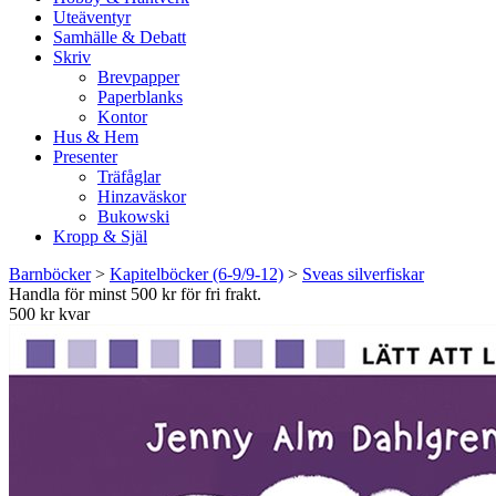
Uteäventyr
Samhälle & Debatt
Skriv
Brevpapper
Paperblanks
Kontor
Hus & Hem
Presenter
Träfåglar
Hinzaväskor
Bukowski
Kropp & Själ
Barnböcker
>
Kapitelböcker (6-9/9-12)
>
Sveas silverfiskar
Handla för minst 500 kr för fri frakt.
500 kr kvar