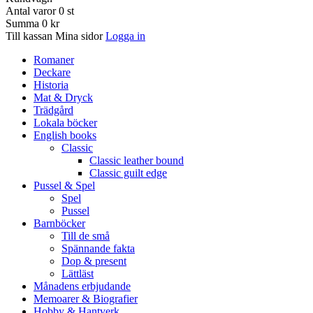
Antal varor
0
st
Summa
0 kr
Till kassan
Mina sidor
Logga in
Romaner
Deckare
Historia
Mat & Dryck
Trädgård
Lokala böcker
English books
Classic
Classic leather bound
Classic guilt edge
Pussel & Spel
Spel
Pussel
Barnböcker
Till de små
Spännande fakta
Dop & present
Lättläst
Månadens erbjudande
Memoarer & Biografier
Hobby & Hantverk