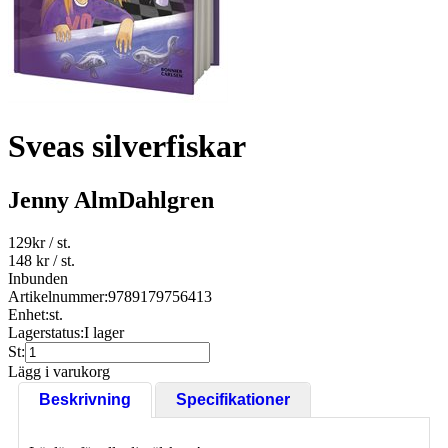
Sveas silverfiskar
Jenny AlmDahlgren
129
kr
/ st.
148 kr
/ st.
Inbunden
Artikelnummer:
9789179756413
Enhet:
st.
Lagerstatus:
I lager
St:
Lägg i varukorg
Beskrivning
Specifikationer