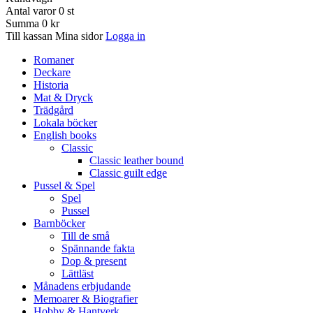
Antal varor
0
st
Summa
0 kr
Till kassan
Mina sidor
Logga in
Romaner
Deckare
Historia
Mat & Dryck
Trädgård
Lokala böcker
English books
Classic
Classic leather bound
Classic guilt edge
Pussel & Spel
Spel
Pussel
Barnböcker
Till de små
Spännande fakta
Dop & present
Lättläst
Månadens erbjudande
Memoarer & Biografier
Hobby & Hantverk