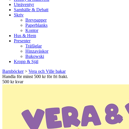
Uteäventyr
Samhälle & Debatt
Skriv
Brevpapper
Paperblanks
Kontor
Hus & Hem
Presenter
Träfåglar
Hinzaväskor
Bukowski
Kropp & Själ
Barnböcker
>
Vera och Ville bakar
Handla för minst 500 kr för fri frakt.
500 kr kvar