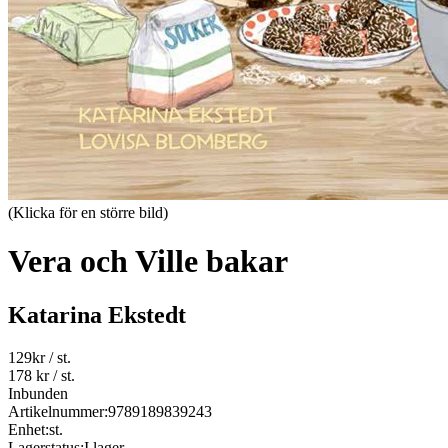
(Klicka för en större bild)
Vera och Ville bakar
Katarina Ekstedt
129
kr
/ st.
178 kr
/ st.
Inbunden
Artikelnummer:
9789189839243
Enhet:
st.
Lagerstatus:
I lager