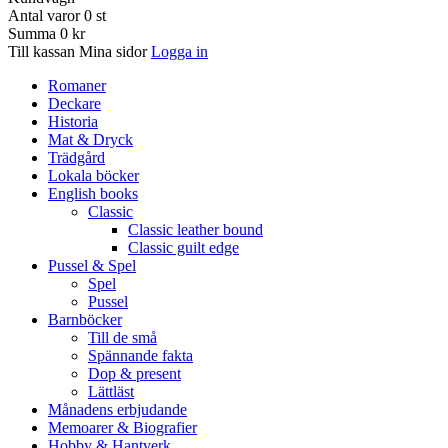
Antal varor
0
st
Summa
0 kr
Till kassan
Mina sidor
Logga in
Romaner
Deckare
Historia
Mat & Dryck
Trädgård
Lokala böcker
English books
Classic
Classic leather bound
Classic guilt edge
Pussel & Spel
Spel
Pussel
Barnböcker
Till de små
Spännande fakta
Dop & present
Lättläst
Månadens erbjudande
Memoarer & Biografier
Hobby & Hantverk