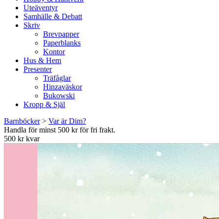
Uteäventyr
Samhälle & Debatt
Skriv
Brevpapper
Paperblanks
Kontor
Hus & Hem
Presenter
Träfåglar
Hinzaväskor
Bukowski
Kropp & Själ
Barnböcker
>
Var är Dim?
Handla för minst 500 kr för fri frakt.
500 kr kvar