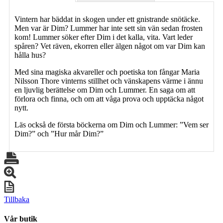
Vintern har bäddat in skogen under ett gnistrande snötäcke.
Men var är Dim? Lummer har inte sett sin vän sedan frosten
kom! Lummer söker efter Dim i det kalla, vita. Vart leder
spåren? Vet räven, ekorren eller älgen något om var Dim kan
hålla hus?
Med sina magiska akvareller och poetiska ton fångar Maria
Nilsson Thore vinterns stillhet och vänskapens värme i ännu
en ljuvlig berättelse om Dim och Lummer. En saga om att
förlora och finna, och om att våga prova och upptäcka något
nytt.
Läs också de första böckerna om Dim och Lummer: ”Vem ser
Dim?” och ”Hur mår Dim?”
Tillbaka
Vår butik