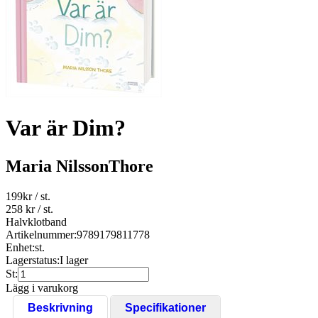
Var är Dim?
Maria NilssonThore
199
kr
/ st.
258 kr
/ st.
Halvklotband
Artikelnummer:
9789179811778
Enhet:
st.
Lagerstatus:
I lager
St:
Lägg i varukorg
Beskrivning
Specifikationer