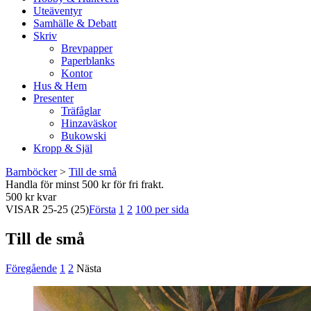
Uteäventyr
Samhälle & Debatt
Skriv
Brevpapper
Paperblanks
Kontor
Hus & Hem
Presenter
Träfåglar
Hinzaväskor
Bukowski
Kropp & Själ
Barnböcker
>
Till de små
Handla för minst 500 kr för fri frakt.
500 kr kvar
VISAR
25-25
(25)
Första
1
2
100 per sida
Till de små
Föregående
1
2
Nästa