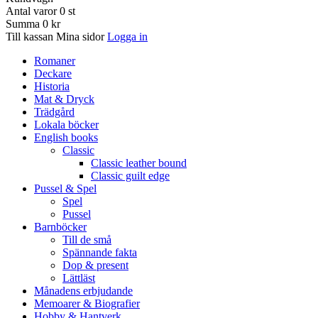
Antal varor
0
st
Summa
0 kr
Till kassan
Mina sidor
Logga in
Romaner
Deckare
Historia
Mat & Dryck
Trädgård
Lokala böcker
English books
Classic
Classic leather bound
Classic guilt edge
Pussel & Spel
Spel
Pussel
Barnböcker
Till de små
Spännande fakta
Dop & present
Lättläst
Månadens erbjudande
Memoarer & Biografier
Hobby & Hantverk