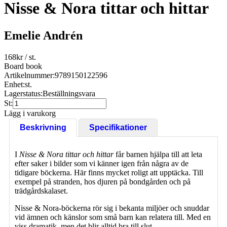
Nisse & Nora tittar och hittar
Emelie Andrén
168
kr
/ st.
Board book
Artikelnummer:
9789150122596
Enhet:
st.
Lagerstatus:
Beställningsvara
St:
Lägg i varukorg
Beskrivning
Specifikationer
I
Nisse & Nora tittar och hittar
får barnen hjälpa till att leta
efter saker i bilder som vi känner igen från några av de
tidigare böckerna. Här finns mycket roligt att upptäcka. Till
exempel på stranden, hos djuren på bondgården och på
trädgårdskalaset.
Nisse & Nora-böckerna rör sig i bekanta miljöer och snuddar
vid ämnen och känslor som små barn kan relatera till. Med en
viss dramatik, men det blir alltid bra till slut.