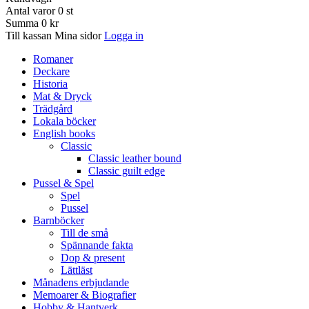
Antal varor
0
st
Summa
0 kr
Till kassan
Mina sidor
Logga in
Romaner
Deckare
Historia
Mat & Dryck
Trädgård
Lokala böcker
English books
Classic
Classic leather bound
Classic guilt edge
Pussel & Spel
Spel
Pussel
Barnböcker
Till de små
Spännande fakta
Dop & present
Lättläst
Månadens erbjudande
Memoarer & Biografier
Hobby & Hantverk