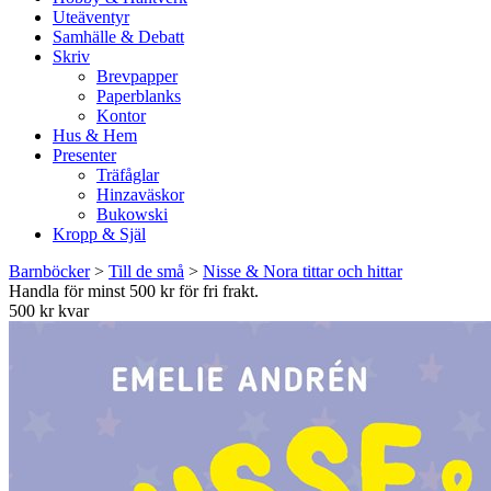
Uteäventyr
Samhälle & Debatt
Skriv
Brevpapper
Paperblanks
Kontor
Hus & Hem
Presenter
Träfåglar
Hinzaväskor
Bukowski
Kropp & Själ
Barnböcker
>
Till de små
>
Nisse & Nora tittar och hittar
Handla för minst 500 kr för fri frakt.
500 kr kvar