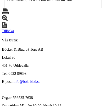
Tillbaka
Vår butik
Böcker & Blad på Torp AB
Lokal 36
451 76 Uddevalla
Tel: 0522 89898
E-post:
info@bok-blad.se
Org.nr 556535-7638
Öppettider: Mån-fre 10-20, lör-sö 10-18