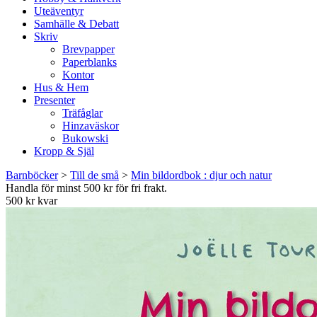
Uteäventyr
Samhälle & Debatt
Skriv
Brevpapper
Paperblanks
Kontor
Hus & Hem
Presenter
Träfåglar
Hinzaväskor
Bukowski
Kropp & Själ
Barnböcker
>
Till de små
>
Min bildordbok : djur och natur
Handla för minst 500 kr för fri frakt.
500 kr kvar