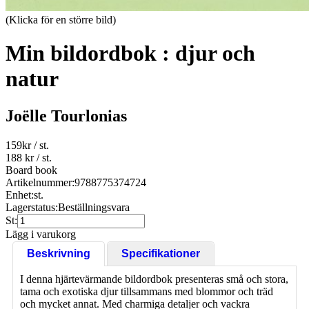
(Klicka för en större bild)
Min bildordbok : djur och
natur
Joëlle Tourlonias
159
kr
/ st.
188 kr
/ st.
Board book
Artikelnummer:
9788775374724
Enhet:
st.
Lagerstatus:
Beställningsvara
St:
Lägg i varukorg
Beskrivning
Specifikationer
I denna hjärtevärmande bildordbok presenteras små och stora,
tama och exotiska djur tillsammans med blommor och träd
och mycket annat. Med charmiga detaljer och vackra