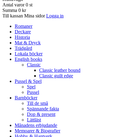
Antal varor
0
st
Summa
0 kr
Till kassan
Mina sidor
Logga in
Romaner
Deckare
Historia
Mat & Dryck
Trädgård
Lokala böcker
English books
Classic
Classic leather bound
Classic guilt edge
Pussel & Spel
Spel
Pussel
Barnböcker
Till de små
Spännande fakta
Dop & present
Lättläst
Månadens erbjudande
Memoarer & Biografier
Hobby & Hantverk