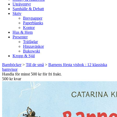
Uteäventyr
Samhälle & Debatt
Skriv
Brevpapper
Paperblanks
Kontor
Hus & Hem
Presenter
Träfåglar
Hinzaväskor
Bukowski
Kropp & Själ
Barnböcker
>
Till de små
>
Barnens första visbok : 12 klassiska
barnvisor
Handla för minst 500 kr för fri frakt.
500 kr kvar