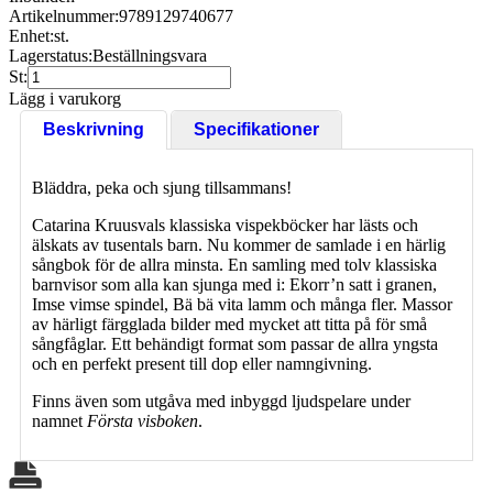
Artikelnummer:
9789129740677
Enhet:
st.
Lagerstatus:
Beställningsvara
St:
Lägg i varukorg
Beskrivning
Specifikationer
Bläddra, peka och sjung tillsammans!
Catarina Kruusvals klassiska vispekböcker har lästs och
älskats av tusentals barn. Nu kommer de samlade i en härlig
sångbok för de allra minsta. En samling med tolv klassiska
barnvisor som alla kan sjunga med i: Ekorr’n satt i granen,
Imse vimse spindel, Bä bä vita lamm och många fler. Massor
av härligt färgglada bilder med mycket att titta på för små
sångfåglar. Ett behändigt format som passar de allra yngsta
och en perfekt present till dop eller namngivning.
Finns även som utgåva med inbyggd ljudspelare under
namnet
Första visboken
.