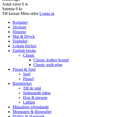
Antal varor
0
st
Summa
0 kr
Till kassan
Mina sidor
Logga in
Romaner
Deckare
Historia
Mat & Dryck
Trädgård
Lokala böcker
English books
Classic
Classic leather bound
Classic guilt edge
Pussel & Spel
Spel
Pussel
Barnböcker
Till de små
Spännande fakta
Dop & present
Lättläst
Månadens erbjudande
Memoarer & Biografier
Hobby & Hantverk