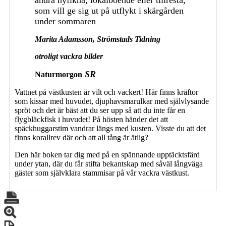
som vill ge sig ut på utflykt i skärgården
under sommaren
Marita Adamsson, Strömstads Tidning
otroligt vackra bilder
SR
Naturmorgon
Vattnet på västkusten är vilt och vackert! Här finns kräftor
som kissar med huvudet, djuphavsmarulkar med självlysande
spröt och det är bäst att du ser upp så att du inte får en
flygbläckfisk i huvudet! På hösten händer det att
späckhuggarstim vandrar längs med kusten. Visste du att det
finns korallrev där och att all tång är ätlig?
Den här boken tar dig med på en spännande upptäcktsfärd
under ytan, där du får stifta bekantskap med såväl långväga
gäster som självklara stammisar på vår vackra västkust.