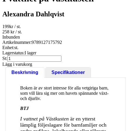
Alexandra Dahlqvist
199
kr
/ st.
258 kr
/ st.
Inbunden
Artikelnummer:
9789127175792
Enhet:
st.
Lagerstatus:
I lager
St:
Lägg i varukorg
Beskrivning
Specifikationer
Boken är av stort intresse för alla vetgiriga barn,
som vill lära sig mer om havets spännande växt-
och djurliv.
BTJ
I vattnet på Västkusten
är en ytterst
lämplig följeslagare för barnfamiljer och
andra nyfikna, lokalboende eller tillresta,