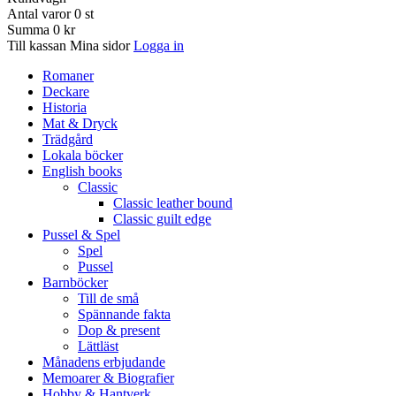
Antal varor
0
st
Summa
0 kr
Till kassan
Mina sidor
Logga in
Romaner
Deckare
Historia
Mat & Dryck
Trädgård
Lokala böcker
English books
Classic
Classic leather bound
Classic guilt edge
Pussel & Spel
Spel
Pussel
Barnböcker
Till de små
Spännande fakta
Dop & present
Lättläst
Månadens erbjudande
Memoarer & Biografier
Hobby & Hantverk