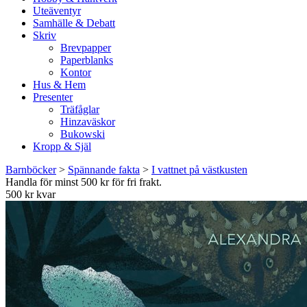
Uteäventyr
Samhälle & Debatt
Skriv
Brevpapper
Paperblanks
Kontor
Hus & Hem
Presenter
Träfåglar
Hinzaväskor
Bukowski
Kropp & Själ
Barnböcker
>
Spännande fakta
>
I vattnet på västkusten
Handla för minst 500 kr för fri frakt.
500 kr kvar