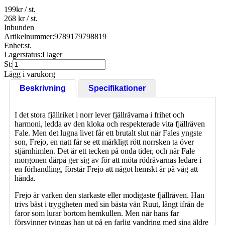
199
kr
/ st.
268 kr
/ st.
Inbunden
Artikelnummer:
9789179798819
Enhet:
st.
Lagerstatus:
I lager
St:
Lägg i varukorg
Beskrivning
Specifikationer
I det stora fjällriket i norr lever fjällrävarna i frihet och
harmoni, ledda av den kloka och respekterade vita fjällräven
Fale. Men det lugna livet får ett brutalt slut när Fales yngste
son, Frejo, en natt får se ett märkligt rött norrsken ta över
stjärnhimlen. Det är ett tecken på onda tider, och när Fale
morgonen därpå ger sig av för att möta rödrävarnas ledare i
en förhandling, förstår Frejo att något hemskt är på väg att
hända.
Frejo är varken den starkaste eller modigaste fjällräven. Han
trivs bäst i tryggheten med sin bästa vän Ruut, långt ifrån de
faror som lurar bortom hemkullen. Men när hans far
försvinner tvingas han ut på en farlig vandring med sina äldre