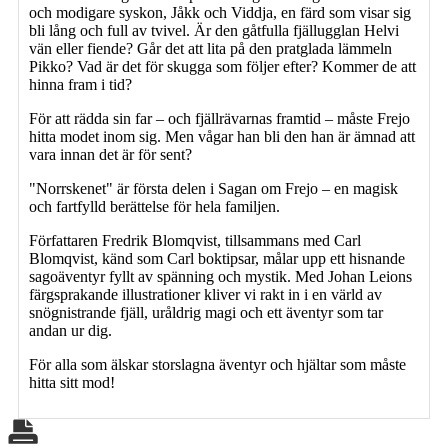
och modigare syskon, Jåkk och Viddja, en färd som visar sig
bli lång och full av tvivel. Är den gåtfulla fjällugglan Helvi
vän eller fiende? Går det att lita på den pratglada lämmeln
Pikko? Vad är det för skugga som följer efter? Kommer de att
hinna fram i tid?
För att rädda sin far – och fjällrävarnas framtid – måste Frejo
hitta modet inom sig. Men vågar han bli den han är ämnad att
vara innan det är för sent?
"Norrskenet" är första delen i Sagan om Frejo – en magisk
och fartfylld berättelse för hela familjen.
Författaren Fredrik Blomqvist, tillsammans med Carl
Blomqvist, känd som Carl boktipsar, målar upp ett hisnande
sagoäventyr fyllt av spänning och mystik. Med Johan Leions
färgsprakande illustrationer kliver vi rakt in i en värld av
snögnistrande fjäll, uråldrig magi och ett äventyr som tar
andan ur dig.
För alla som älskar storslagna äventyr och hjältar som måste
hitta sitt mod!