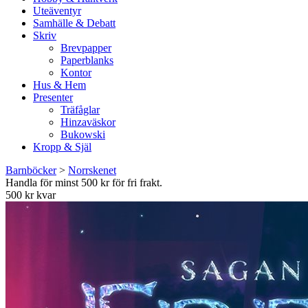
Uteäventyr
Samhälle & Debatt
Skriv
Brevpapper
Paperblanks
Kontor
Hus & Hem
Presenter
Träfåglar
Hinzaväskor
Bukowski
Kropp & Själ
Barnböcker
>
Norrskenet
Handla för minst 500 kr för fri frakt.
500 kr kvar