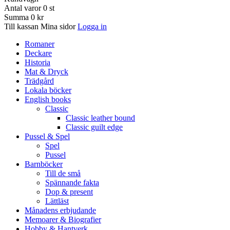
Antal varor
0
st
Summa
0 kr
Till kassan
Mina sidor
Logga in
Romaner
Deckare
Historia
Mat & Dryck
Trädgård
Lokala böcker
English books
Classic
Classic leather bound
Classic guilt edge
Pussel & Spel
Spel
Pussel
Barnböcker
Till de små
Spännande fakta
Dop & present
Lättläst
Månadens erbjudande
Memoarer & Biografier
Hobby & Hantverk