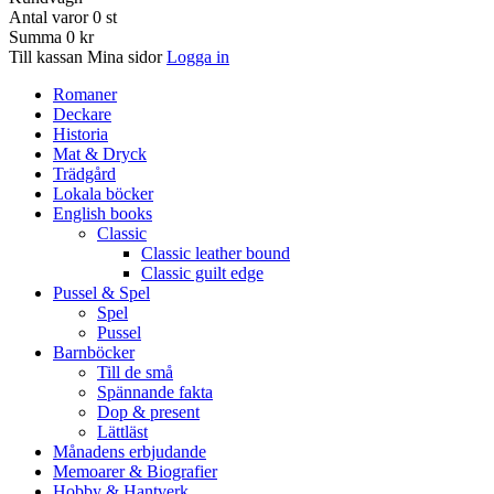
Antal varor
0
st
Summa
0 kr
Till kassan
Mina sidor
Logga in
Romaner
Deckare
Historia
Mat & Dryck
Trädgård
Lokala böcker
English books
Classic
Classic leather bound
Classic guilt edge
Pussel & Spel
Spel
Pussel
Barnböcker
Till de små
Spännande fakta
Dop & present
Lättläst
Månadens erbjudande
Memoarer & Biografier
Hobby & Hantverk