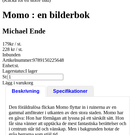
(Klicka för en större bild)
Momo : en bilderbok
Michael Ende
179
kr
/ st.
228 kr
/ st.
Inbunden
Artikelnummer:
9789150225648
Enhet:
st.
Lagerstatus:
I lager
St:
Lägg i varukorg
Beskrivning
Specifikationer
Den föräldralösa flickan Momo flyttar in i ruinerna av en
gammal amfiteater i utkanten av den stora staden. Momo har
en gåva: Hon har förmågan att lyssna på ett särskilt sätt. Hon
får sina vänner att upptäcka de mest fantastiska berättelser och
i centrum står tid och vänskap. Men i bakgrunden hotar de
gråa herrarna som stjäl tid.