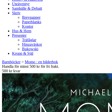
Uteäventyr
Samhälle & Debatt
Skriv
Brevpapper
Paperblanks
Kontor
Hus & Hem
Presenter
Träfåglar
Hinzaväskor
Bukowski
Kropp & Själ
Barnböcker
>
Momo : en bilderbok
Handla för minst 500 kr för fri frakt.
500 kr kvar