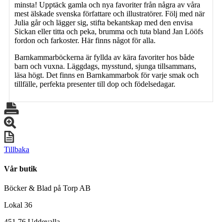
minsta! Upptäck gamla och nya favoriter från några av våra
mest älskade svenska författare och illustratörer. Följ med när
Julia går och lägger sig, stifta bekantskap med den envisa
Sickan eller titta och peka, brumma och tuta bland Jan Lööfs
fordon och farkoster. Här finns något för alla.
Barnkammarböckerna är fyllda av kära favoriter hos både
barn och vuxna. Läggdags, mysstund, sjunga tillsammans,
läsa högt. Det finns en Barnkammarbok för varje smak och
tillfälle, perfekta presenter till dop och födelsedagar.
Tillbaka
Vår butik
Böcker & Blad på Torp AB
Lokal 36
451 76 Uddevalla