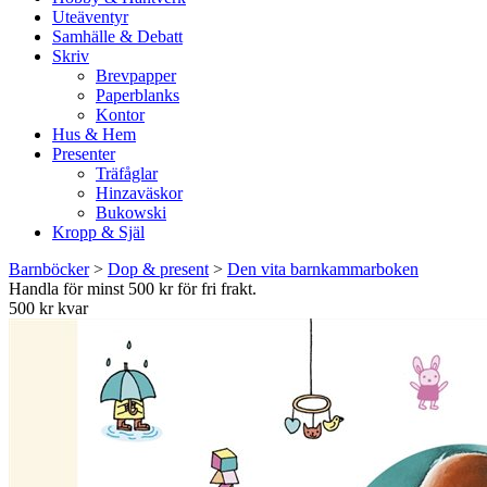
Uteäventyr
Samhälle & Debatt
Skriv
Brevpapper
Paperblanks
Kontor
Hus & Hem
Presenter
Träfåglar
Hinzaväskor
Bukowski
Kropp & Själ
Barnböcker
>
Dop & present
>
Den vita barnkammarboken
Handla för minst 500 kr för fri frakt.
500 kr kvar