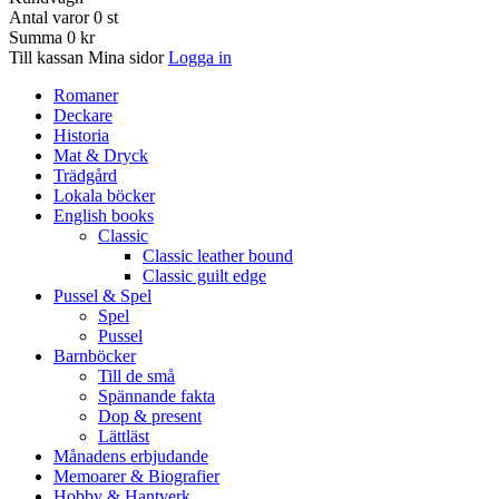
Antal varor
0
st
Summa
0 kr
Till kassan
Mina sidor
Logga in
Romaner
Deckare
Historia
Mat & Dryck
Trädgård
Lokala böcker
English books
Classic
Classic leather bound
Classic guilt edge
Pussel & Spel
Spel
Pussel
Barnböcker
Till de små
Spännande fakta
Dop & present
Lättläst
Månadens erbjudande
Memoarer & Biografier
Hobby & Hantverk