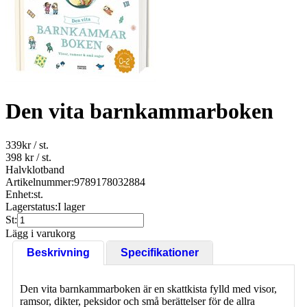
Den vita barnkammarboken
339
kr
/ st.
398 kr
/ st.
Halvklotband
Artikelnummer:
9789178032884
Enhet:
st.
Lagerstatus:
I lager
St:
Lägg i varukorg
Beskrivning
Specifikationer
Den vita barnkammarboken är en skattkista fylld med visor,
ramsor, dikter, peksidor och små berättelser för de allra