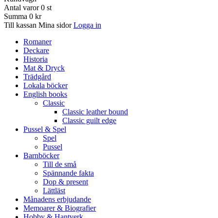
Antal varor
0
st
Summa
0 kr
Till kassan
Mina sidor
Logga in
Romaner
Deckare
Historia
Mat & Dryck
Trädgård
Lokala böcker
English books
Classic
Classic leather bound
Classic guilt edge
Pussel & Spel
Spel
Pussel
Barnböcker
Till de små
Spännande fakta
Dop & present
Lättläst
Månadens erbjudande
Memoarer & Biografier
Hobby & Hantverk