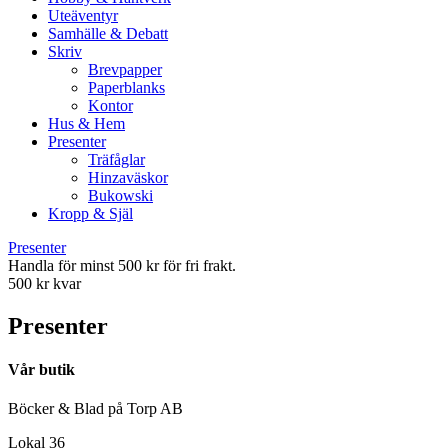
Uteäventyr
Samhälle & Debatt
Skriv
Brevpapper
Paperblanks
Kontor
Hus & Hem
Presenter
Träfåglar
Hinzaväskor
Bukowski
Kropp & Själ
Presenter
Handla för minst 500 kr för fri frakt.
500 kr kvar
Presenter
Vår butik
Böcker & Blad på Torp AB
Lokal 36